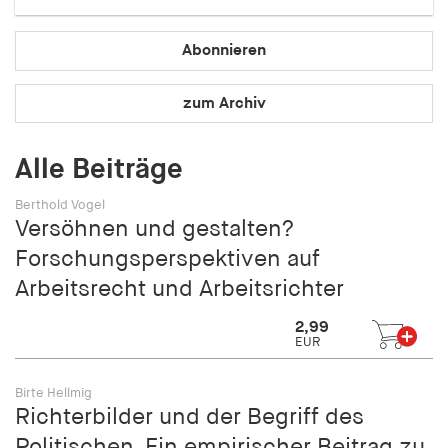
Speichert den Zustimmungsstatus des Benutzers
für Cookies auf der aktuellen Domäne.
Abonnieren
Cookie Laufzeit:
1 Jahr
zum Archiv
fe_typo_user
Alle Beiträge
Name:
Berthold Vogel
fe_typo_user
Versöhnen und gestalten?
Forschungsperspektiven auf
Anbieter:
hamburger-edition.de
Arbeitsrecht und Arbeitsrichter
Cookie Laufzeit:
2,99
Sitzung
EUR
Birte Hellmig
fonts_loaded
Richterbilder und der Begriff des
Name:
Politischen. Ein empirischer Beitrag zu