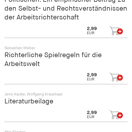
fonts_loaded
den Selbst- und Rechtsverständnissen
Anbieter:
der Arbeitsrichterschaft
hamburger-edition.de
2,99
Cookie Laufzeit:
EUR
7 Tage
Sebastian Weber
Richterliche Spielregeln für die
Arbeitswelt
2,99
EUR
Jens Hacke, Wolfgang Kraushaar
Literaturbeilage
2,99
EUR