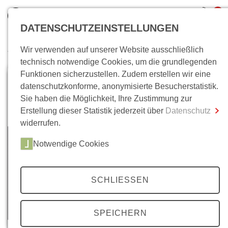
0
DATENSCHUTZEINSTELLUNGEN
Wir verwenden auf unserer Website ausschließlich
Wo bin ich?
technisch notwendige Cookies, um die grundlegenden
Funktionen sicherzustellen. Zudem erstellen wir eine
Gesamtsumme
0,00 €
datenschutzkonforme, anonymisierte Besucherstatistik.
inkl. MwSt.
Sie haben die Möglichkeit, Ihre Zustimmung zur
Erstellung dieser Statistik jederzeit über
Datenschutz
Zum Warenkorb
Zur Kasse
widerrufen.
Notwendige Cookies
SCHLIESSEN
SPEICHERN