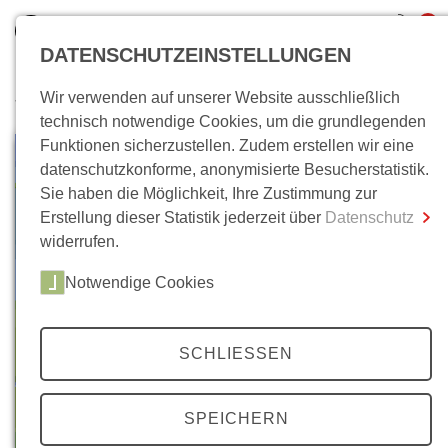
0
DATENSCHUTZEINSTELLUNGEN
Wir verwenden auf unserer Website ausschließlich
Wo bin ich?
technisch notwendige Cookies, um die grundlegenden
Funktionen sicherzustellen. Zudem erstellen wir eine
Gesamtsumme
0,00 €
datenschutzkonforme, anonymisierte Besucherstatistik.
inkl. MwSt.
Sie haben die Möglichkeit, Ihre Zustimmung zur
Erstellung dieser Statistik jederzeit über
Datenschutz
Zum Warenkorb
Zur Kasse
widerrufen.
Notwendige Cookies
SCHLIESSEN
SPEICHERN