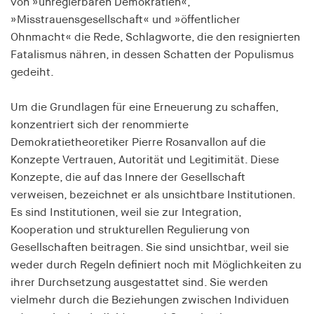
von »unregierbaren Demokratien«,
Speichert den Zustimmungsstatus des Benutzers
»Misstrauensgesellschaft« und »öffentlicher
für Cookies auf der aktuellen Domäne.
Ohnmacht« die Rede, Schlagworte, die den resignierten
Cookie Laufzeit:
Fatalismus nähren, in dessen Schatten der Populismus
1 Jahr
gedeiht.
Um die Grundlagen für eine Erneuerung zu schaffen,
fe_typo_user
konzentriert sich der renommierte
Name:
Demokratietheoretiker Pierre Rosanvallon auf die
fe_typo_user
Konzepte Vertrauen, Autorität und Legitimität. Diese
Konzepte, die auf das Innere der Gesellschaft
Anbieter:
hamburger-edition.de
verweisen, bezeichnet er als unsichtbare Institutionen.
Es sind Institutionen, weil sie zur Integration,
Cookie Laufzeit:
Kooperation und strukturellen Regulierung von
Sitzung
Gesellschaften beitragen. Sie sind unsichtbar, weil sie
weder durch Regeln definiert noch mit Möglichkeiten zu
fonts_loaded
ihrer Durchsetzung ausgestattet sind. Sie werden
vielmehr durch die Beziehungen zwischen Individuen
Name: