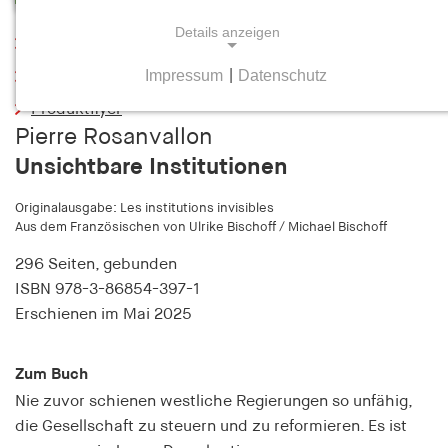
Details anzeigen
Leseprobe
Impressum
|
Datenschutz
Inhaltsverzeichnis
NOTWENDIGE COOKIES
Produktflyer
Notwendige Cookies helfen dabei, eine Webseite
Pierre Rosanvallon
nutzbar zu machen, indem sie Grundfunktionen
Unsichtbare Institutionen
wie Seitennavigation und Zugriff auf sichere
Bereiche der Webseite ermöglichen. Die Webseite
Originalausgabe: Les institutions invisibles
kann ohne diese Cookies nicht richtig
Aus dem Französischen von Ulrike Bischoff / Michael Bischoff
funktionieren.
296 Seiten,
gebunden
cookie_consent
ISBN
978-3-86854-397-1
Erschienen
im Mai 2025
Name:
cookie_consent
Zum Buch
Anbieter:
Nie zuvor schienen westliche Regierungen so unfähig,
hamburger-edition.de
die Gesellschaft zu steuern und zu reformieren. Es ist
Zweck: