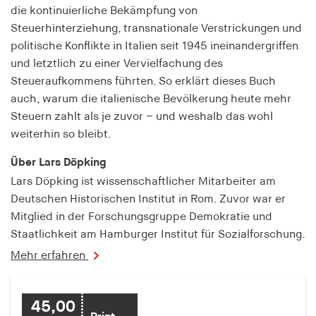
fonts_loaded
die kontinuierliche Bekämpfung von
Steuerhinterziehung, transnationale Verstrickungen und
Anbieter:
politische Konflikte in Italien seit 1945 ineinandergriffen
hamburger-edition.de
und letztlich zu einer Vervielfachung des
Cookie Laufzeit:
Steueraufkommens führten. So erklärt dieses Buch
7 Tage
auch, warum die italienische Bevölkerung heute mehr
Steuern zahlt als je zuvor – und weshalb das wohl
weiterhin so bleibt.
Über Lars Döpking
Lars Döpking ist wissenschaftlicher Mitarbeiter am
Deutschen Historischen Institut in Rom. Zuvor war er
Mitglied in der Forschungsgruppe Demokratie und
Staatlichkeit am Hamburger Institut für Sozialforschung.
Mehr erfahren
45,00