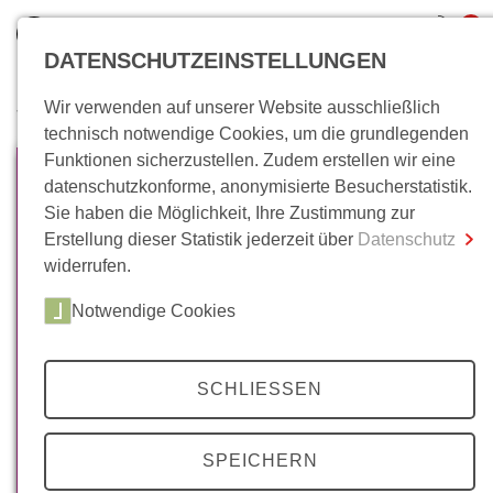
0
DATENSCHUTZEINSTELLUNGEN
Wir verwenden auf unserer Website ausschließlich
Wo bin ich?
technisch notwendige Cookies, um die grundlegenden
Funktionen sicherzustellen. Zudem erstellen wir eine
Gesamtsumme
0,00 €
datenschutzkonforme, anonymisierte Besucherstatistik.
inkl. MwSt.
Sie haben die Möglichkeit, Ihre Zustimmung zur
Erstellung dieser Statistik jederzeit über
Datenschutz
Zum Warenkorb
Zur Kasse
widerrufen.
Notwendige Cookies
SCHLIESSEN
SPEICHERN