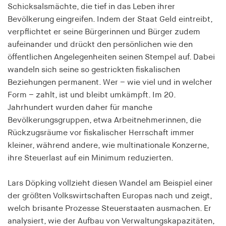
Schicksalsmächte, die tief in das Leben ihrer
Speichert den Zustimmungsstatus des Benutzers
Bevölkerung eingreifen. Indem der Staat Geld eintreibt,
für Cookies auf der aktuellen Domäne.
verpflichtet er seine Bürgerinnen und Bürger zudem
Cookie Laufzeit:
aufeinander und drückt den persönlichen wie den
1 Jahr
öffentlichen Angelegenheiten seinen Stempel auf. Dabei
wandeln sich seine so gestrickten fiskalischen
fe_typo_user
Beziehungen permanent. Wer – wie viel und in welcher
Form – zahlt, ist und bleibt umkämpft. Im 20.
Name:
Jahrhundert wurden daher für manche
fe_typo_user
Bevölkerungsgruppen, etwa Arbeitnehmerinnen, die
Anbieter:
Rückzugsräume vor fiskalischer Herrschaft immer
hamburger-edition.de
kleiner, während andere, wie multinationale Konzerne,
ihre Steuerlast auf ein Minimum reduzierten.
Cookie Laufzeit:
Sitzung
Lars Döpking vollzieht diesen Wandel am Beispiel einer
der größten Volkswirtschaften Europas nach und zeigt,
fonts_loaded
welch brisante Prozesse Steuerstaaten ausmachen. Er
Name:
analysiert, wie der Aufbau von Verwaltungskapazitäten,