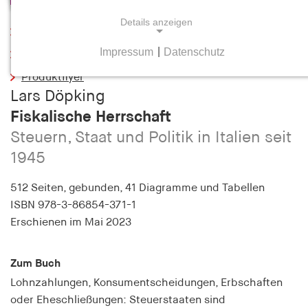
Details anzeigen
Leseprobe
Impressum
|
Datenschutz
Inhaltsverzeichnis
NOTWENDIGE COOKIES
Produktflyer
Notwendige Cookies helfen dabei, eine Webseite
Lars Döpking
nutzbar zu machen, indem sie Grundfunktionen
Fiskalische Herrschaft
wie Seitennavigation und Zugriff auf sichere
Bereiche der Webseite ermöglichen. Die Webseite
Steuern, Staat und Politik in Italien seit
kann ohne diese Cookies nicht richtig
1945
funktionieren.
512 Seiten,
gebunden, 41 Diagramme und Tabellen
cookie_consent
ISBN
978-3-86854-371-1
Erschienen
im Mai 2023
Name:
cookie_consent
Zum Buch
Anbieter:
hamburger-edition.de
Lohnzahlungen, Konsumentscheidungen, Erbschaften
oder Eheschließungen: Steuerstaaten sind
Zweck: