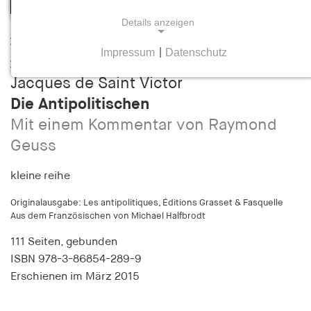
Details anzeigen
Leseprobe
Impressum
|
Datenschutz
NOTWENDIGE COOKIES
Inhaltsverzeichnis
Jacques de Saint Victor
Notwendige Cookies helfen dabei, eine Webseite
nutzbar zu machen, indem sie Grundfunktionen
Die Antipolitischen
wie Seitennavigation und Zugriff auf sichere
Mit einem Kommentar von Raymond
Bereiche der Webseite ermöglichen. Die Webseite
Geuss
kann ohne diese Cookies nicht richtig
funktionieren.
kleine reihe
cookie_consent
Originalausgabe: Les antipolitiques, Éditions Grasset & Fasquelle
Aus dem Französischen von Michael Halfbrodt
Name:
111 Seiten,
gebunden
cookie_consent
ISBN
978-3-86854-289-9
Anbieter:
Erschienen
im März 2015
hamburger-edition.de
Zweck: