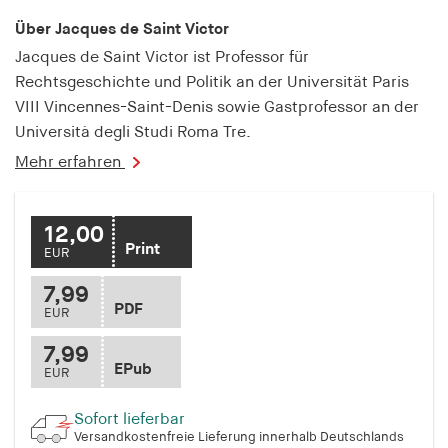
fonts_loaded
Über Jacques de Saint Victor
Anbieter:
Jacques de Saint Victor ist Professor für
hamburger-edition.de
Rechtsgeschichte und Politik an der Universität Paris
Cookie Laufzeit:
VIII Vincennes-Saint-Denis sowie Gastprofessor an der
7 Tage
Università degli Studi Roma Tre.
Mehr erfahren
12,00
Print
EUR
7,99
PDF
EUR
7,99
EPub
EUR
Sofort lieferbar
Versandkostenfreie Lieferung innerhalb Deutschlands