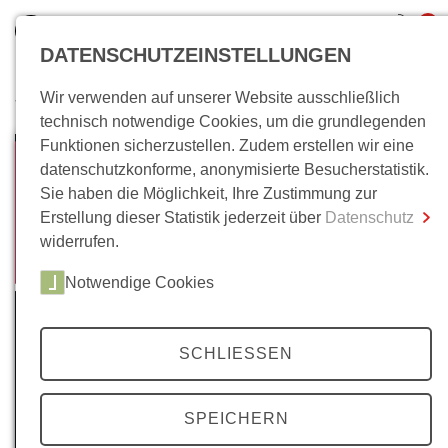
0
DATENSCHUTZEINSTELLUNGEN
Wir verwenden auf unserer Website ausschließlich
Wo bin ich?
technisch notwendige Cookies, um die grundlegenden
Funktionen sicherzustellen. Zudem erstellen wir eine
Gesamtsumme
0,00 €
datenschutzkonforme, anonymisierte Besucherstatistik.
inkl. MwSt.
Sie haben die Möglichkeit, Ihre Zustimmung zur
Erstellung dieser Statistik jederzeit über
Datenschutz
Zum Warenkorb
Zur Kasse
widerrufen.
Notwendige Cookies
SCHLIESSEN
SPEICHERN