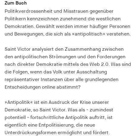
Zum Buch
Speichert den Zustimmungsstatus des Benutzers
Politikverdrossenheit und Misstrauen gegenüber
für Cookies auf der aktuellen Domäne.
Politikern kennzeichnen zunehmend die westlichen
Cookie Laufzeit:
Demokratien. Gewählt werden immer häufiger Personen
1 Jahr
und Bewegungen, die sich als »antipolitisch« verstehen.
fe_typo_user
Saint Victor analysiert den Zusammenhang zwischen
den antipolitischen Strömungen und den Forderungen
Name:
nach direkter Demokratie mittels des Web 2.0. Was sind
fe_typo_user
die Folgen, wenn das Volk unter Ausschaltung
Anbieter:
repräsentativer Instanzen über alle grundlegenden
hamburger-edition.de
Entscheidungen online abstimmt?
Cookie Laufzeit:
Sitzung
»Antipolitik« ist ein Ausdruck der Krise unserer
Demokratie, so Saint Victor. Was als - zumindest
potentiell - fortschrittliche Antipolitik auftritt, ist
fonts_loaded
eigentlich eine Entpolitisierung, die neue
Name:
Unterdrückungsformen ermöglicht und fördert.