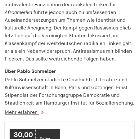
fonts_loaded
ambivalente Faszination der radikalen Linken für
Afroamerika
führte jedoch auch zu umfassenden
Anbieter:
Auseinandersetzungen um Themen wie Identität und
hamburger-edition.de
kulturelle Aneignung. Der Kampf gegen Rassismus blieb
Cookie Laufzeit:
letztlich auf die Vereinigten Staaten fokussiert, im
7 Tage
Klassenkampf der westdeutschen radikalen Linken galt
er als ein Nebenwiderspruch. Antirassismus mit blinden
Flecken: Das sollte weitreichende Folgen haben.
Über Pablo Schmelzer
Pablo Schmelzer studierte Geschichte, Literatur- und
Kulturwissenschaft in Bonn, Paris und Göttingen. Er ist
Stipendiat der Forschungsgruppe Demokratie und
Staatlichkeit am Hamburger Institut für Sozialforschung.
Mehr erfahren
30,00