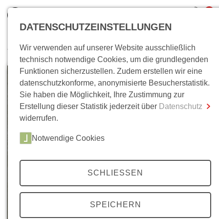
0
DATENSCHUTZEINSTELLUNGEN
Wir verwenden auf unserer Website ausschließlich
Wo bin ich?
technisch notwendige Cookies, um die grundlegenden
Funktionen sicherzustellen. Zudem erstellen wir eine
Gesamtsumme
0,00 €
datenschutzkonforme, anonymisierte Besucherstatistik.
inkl. MwSt.
Sie haben die Möglichkeit, Ihre Zustimmung zur
Erstellung dieser Statistik jederzeit über
Datenschutz
Zum Warenkorb
Zur Kasse
widerrufen.
Notwendige Cookies
SCHLIESSEN
SPEICHERN