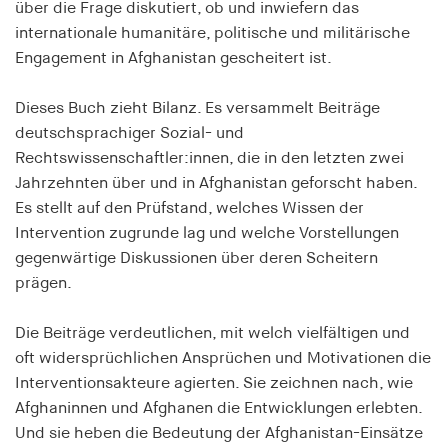
über die Frage diskutiert, ob und inwiefern das
Speichert den Zustimmungsstatus des Benutzers
internationale humanitäre, politische und militärische
für Cookies auf der aktuellen Domäne.
Engagement in Afghanistan gescheitert ist.
Cookie Laufzeit:
1 Jahr
Dieses Buch zieht Bilanz. Es versammelt Beiträge
deutschsprachiger Sozial- und
Rechtswissenschaftler:innen, die in den letzten zwei
fe_typo_user
Jahrzehnten über und in Afghanistan geforscht haben.
Name:
Es stellt auf den Prüfstand, welches Wissen der
fe_typo_user
Intervention zugrunde lag und welche Vorstellungen
Anbieter:
gegenwärtige Diskussionen über deren Scheitern
hamburger-edition.de
prägen.
Cookie Laufzeit:
Die Beiträge verdeutlichen, mit welch vielfältigen und
Sitzung
oft widersprüchlichen Ansprüchen und Motivationen die
Interventionsakteure agierten. Sie zeichnen nach, wie
fonts_loaded
Afghaninnen und Afghanen die Entwicklungen erlebten.
Und sie heben die Bedeutung der Afghanistan-Einsätze
Name: