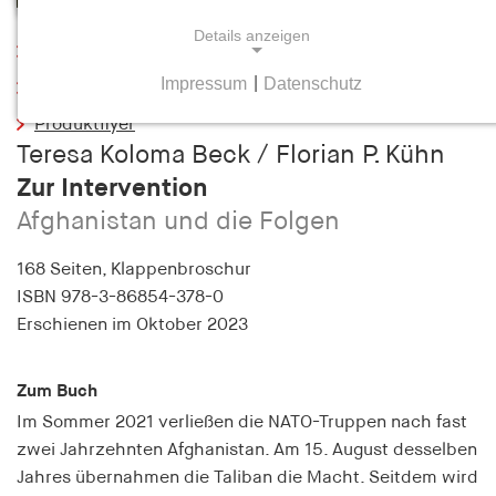
Details anzeigen
Leseprobe
Impressum
|
Datenschutz
Inhaltsverzeichnis
NOTWENDIGE COOKIES
Produktflyer
Notwendige Cookies helfen dabei, eine Webseite
Teresa Koloma Beck / Florian P. Kühn
nutzbar zu machen, indem sie Grundfunktionen
Zur Intervention
wie Seitennavigation und Zugriff auf sichere
Bereiche der Webseite ermöglichen. Die Webseite
Afghanistan und die Folgen
kann ohne diese Cookies nicht richtig
funktionieren.
168 Seiten,
Klappenbroschur
ISBN
978-3-86854-378-0
cookie_consent
Erschienen
im Oktober 2023
Name:
cookie_consent
Zum Buch
Im Sommer 2021 verließen die NATO-Truppen nach fast
Anbieter:
zwei Jahrzehnten Afghanistan. Am 15. August desselben
hamburger-edition.de
Jahres übernahmen die Taliban die Macht. Seitdem wird
Zweck: