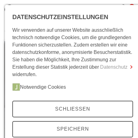
0
DATENSCHUTZEINSTELLUNGEN
Wir verwenden auf unserer Website ausschließlich
Wo bin ich?
technisch notwendige Cookies, um die grundlegenden
Funktionen sicherzustellen. Zudem erstellen wir eine
Gesamtsumme
0,00 €
datenschutzkonforme, anonymisierte Besucherstatistik.
inkl. MwSt.
Sie haben die Möglichkeit, Ihre Zustimmung zur
Erstellung dieser Statistik jederzeit über
Datenschutz
Zum Warenkorb
Zur Kasse
widerrufen.
Notwendige Cookies
SCHLIESSEN
SPEICHERN