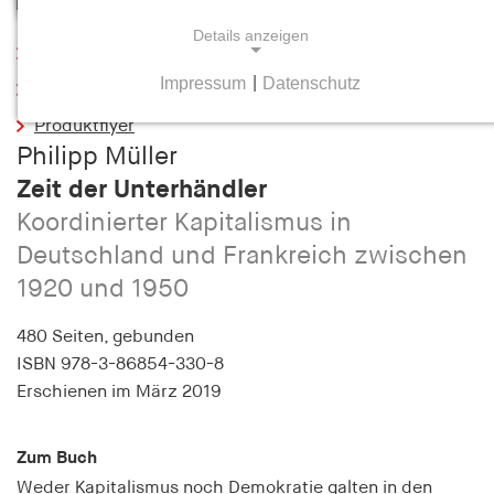
Details anzeigen
Leseprobe
Impressum
|
Datenschutz
Inhaltsverzeichnis
NOTWENDIGE COOKIES
Produktflyer
Notwendige Cookies helfen dabei, eine Webseite
Philipp Müller
nutzbar zu machen, indem sie Grundfunktionen
wie Seitennavigation und Zugriff auf sichere
Zeit der Unterhändler
Bereiche der Webseite ermöglichen. Die Webseite
Koordinierter Kapitalismus in
kann ohne diese Cookies nicht richtig
Deutschland und Frankreich zwischen
funktionieren.
1920 und 1950
cookie_consent
480 Seiten,
gebunden
Name:
ISBN
978-3-86854-330-8
cookie_consent
Erschienen
im März 2019
Anbieter:
hamburger-edition.de
Zum Buch
Weder Kapitalismus noch Demokratie galten in den
Zweck: