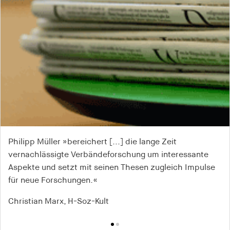
Philipp Müller »bereichert [...] die lange Zeit
»Philipp Müller untersucht, wie Kapitalismus und
vernachlässigte Verbändeforschung um interessante
Demokratie in Deutschland und Frankreich zu einander
Aspekte und setzt mit seinen Thesen zugleich Impulse
fanden.«
für neue Forschungen.«
Werner Plumpe,
Frankfurter Allgemeine Zeitung
Christian Marx, H-Soz-Kult