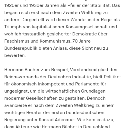
1920er und 1930er Jahren als Pfeiler der Stabilität. Das
Speichert den Zustimmungsstatus des Benutzers
für Cookies auf der aktuellen Domäne.
begann sich erst nach dem Zweiten Weltkrieg zu
ändern. Dargestellt wird dieser Wandel in der Regel als
Cookie Laufzeit:
Triumph von kapitalistischer Konsumgesellschaft und
1 Jahr
wohlfahrtsstaatlich gesicherter Demokratie über
Faschismus und Kommunismus. 70 Jahre
fe_typo_user
Bundesrepublik bieten Anlass, diese Sicht neu zu
bewerten.
Name:
fe_typo_user
Hermann Bücher zum Beispiel, Vorstandsmitglied des
Anbieter:
Reichsverbands der Deutschen Industrie, hielt Politiker
hamburger-edition.de
für ökonomisch inkompetent und Parlamente für
Cookie Laufzeit:
ungeeignet, um die wirtschaftlichen Grundlagen
Sitzung
moderner Gesellschaften zu gestalten. Dennoch
avancierte er nach dem Zweiten Weltkrieg zu einem
wichtigen Berater der ersten bundesdeutschen
fonts_loaded
Regierung unter Konrad Adenauer. Wie kam es dazu,
Name:
dass Akteure wie Hermann Bücher in Deutschland,