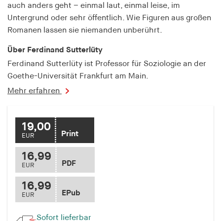
fonts_loaded
auch anders geht – einmal laut, einmal leise, im
Untergrund oder sehr öffentlich. Wie Figuren aus großen
Anbieter:
Romanen lassen sie niemanden unberührt.
hamburger-edition.de
Über Ferdinand Sutterlüty
Cookie Laufzeit:
7 Tage
Ferdinand Sutterlüty ist Professor für Soziologie an der
Goethe-Universität Frankfurt am Main.
Mehr erfahren
19,00
Print
EUR
16,99
PDF
EUR
16,99
EPub
EUR
Sofort lieferbar