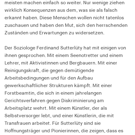
meisten machen einfach so weiter. Nur wenige ziehen
Speichert den Zustimmungsstatus des Benutzers
wirklich Konsequenzen aus dem, was sie als falsch
für Cookies auf der aktuellen Domäne.
erkannt haben. Diese Menschen wollen nicht tatenlos
Cookie Laufzeit:
zuschauen und haben den Mut, sich den herrschenden
1 Jahr
Zuständen und Erwartungen zu widersetzen.
fe_typo_user
Der Soziologe Ferdinand Sutterlüty hat mit einigen von
ihnen gesprochen. Mit einem Seenotretter und einem
Name:
Lehrer, mit Aktivistinnen und Bergbauern. Mit einer
fe_typo_user
Reinigungskraft, die gegen demütigende
Anbieter:
Arbeitsbedingungen und für den Aufbau
hamburger-edition.de
gewerkschaftlicher Strukturen kämpft. Mit einer
Forstbeamtin, die sich in einem jahrelangen
Cookie Laufzeit:
Gerichtsverfahren gegen Diskriminierung am
Sitzung
Arbeitsplatz wehrt. Mit einem Künstler, der als
Selbstversorger lebt, und einer Künstlerin, die mit
fonts_loaded
Transfrauen arbeitet. Für Sutterlüty sind sie
Hoffnungsträger und Pionierinnen, die zeigen, dass es
Name: