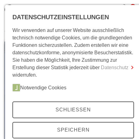
0
DATENSCHUTZEINSTELLUNGEN
Wir verwenden auf unserer Website ausschließlich
Wo bin ich?
technisch notwendige Cookies, um die grundlegenden
Funktionen sicherzustellen. Zudem erstellen wir eine
Gesamtsumme
0,00 €
datenschutzkonforme, anonymisierte Besucherstatistik.
inkl. MwSt.
Sie haben die Möglichkeit, Ihre Zustimmung zur
Erstellung dieser Statistik jederzeit über
Datenschutz
Zum Warenkorb
Zur Kasse
widerrufen.
Notwendige Cookies
SCHLIESSEN
SPEICHERN