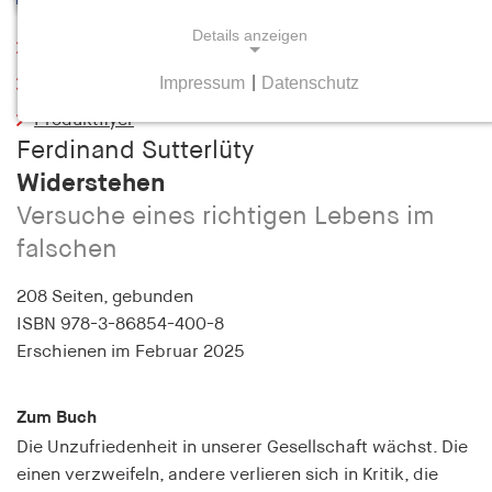
Details anzeigen
Leseprobe
Impressum
|
Datenschutz
Inhaltsverzeichnis
NOTWENDIGE COOKIES
Produktflyer
Notwendige Cookies helfen dabei, eine Webseite
Ferdinand Sutterlüty
nutzbar zu machen, indem sie Grundfunktionen
Widerstehen
wie Seitennavigation und Zugriff auf sichere
Bereiche der Webseite ermöglichen. Die Webseite
Versuche eines richtigen Lebens im
kann ohne diese Cookies nicht richtig
falschen
funktionieren.
208 Seiten,
gebunden
cookie_consent
ISBN
978-3-86854-400-8
Erschienen
im Februar 2025
Name:
cookie_consent
Zum Buch
Anbieter:
Die Unzufriedenheit in unserer Gesellschaft wächst. Die
hamburger-edition.de
einen verzweifeln, andere verlieren sich in Kritik, die
Zweck: