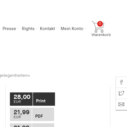
0
Presse
Rights
Kontakt
Mein Konto
Warenkorb
Gesamtsumme
0,00 €
inkl. MwSt.
Zum Warenkorb
Zur Kasse
gelegenheiten«
Share o
Share on T
28,00
Print
EUR
21,99
PDF
EUR