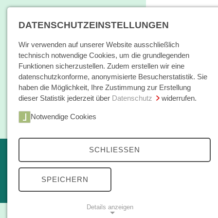
DATENSCHUTZEINSTELLUNGEN
Wir verwenden auf unserer Website ausschließlich
technisch notwendige Cookies, um die grundlegenden
Funktionen sicherzustellen. Zudem erstellen wir eine
datenschutzkonforme, anonymisierte Besucherstatistik. Sie
haben die Möglichkeit, Ihre Zustimmung zur Erstellung
dieser Statistik jederzeit über
Datenschutz
widerrufen.
Home
Notwendige Cookies
Bücher / E-Books
Hamburger E
SCHLIESSEN
Erscheint in Kürze
Themen
kleine reihe
SPEICHERN
Open Access
Details anzeigen
Zeitschrift