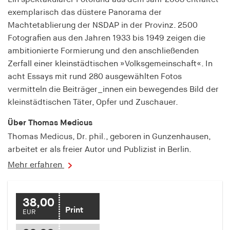
Speichert den Zustimmungsstatus des Benutzers
exemplarisch das düstere Panorama der
für Cookies auf der aktuellen Domäne.
Machtetablierung der NSDAP in der Provinz. 2500
Fotografien aus den Jahren 1933 bis 1949 zeigen die
Cookie Laufzeit:
ambitionierte Formierung und den anschließenden
1 Jahr
Zerfall einer kleinstädtischen »Volksgemeinschaft«. In
acht Essays mit rund 280 ausgewählten Fotos
fe_typo_user
vermitteln die Beiträger_innen ein bewegendes Bild der
Name:
kleinstädtischen Täter, Opfer und Zuschauer.
fe_typo_user
Über Thomas Medicus
Anbieter:
Thomas Medicus, Dr. phil., geboren in Gunzenhausen,
hamburger-edition.de
arbeitet er als freier Autor und Publizist in Berlin.
Cookie Laufzeit:
Mehr erfahren
Sitzung
38,00
fonts_loaded
Print
EUR
Name: