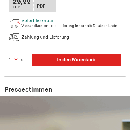
29,99
fonts_loaded
PDF
EUR
Anbieter:
hamburger-edition.de
Sofort lieferbar
Versandkostenfreie Lieferung innerhalb Deutschlands
Cookie Laufzeit:
7 Tage
Zahlung und Lieferung
In den Warenkorb
x
Pressestimmen