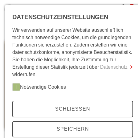
0
DATENSCHUTZEINSTELLUNGEN
Wir verwenden auf unserer Website ausschließlich
Wo bin ich?
technisch notwendige Cookies, um die grundlegenden
Funktionen sicherzustellen. Zudem erstellen wir eine
Gesamtsumme
0,00 €
datenschutzkonforme, anonymisierte Besucherstatistik.
inkl. MwSt.
Sie haben die Möglichkeit, Ihre Zustimmung zur
Erstellung dieser Statistik jederzeit über
Datenschutz
Zum Warenkorb
Zur Kasse
widerrufen.
Notwendige Cookies
SCHLIESSEN
SPEICHERN