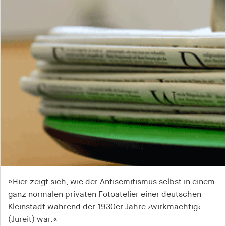
»Hier zeigt sich, wie der Antisemitismus selbst in einem
»Thomas Medicus dicht illustrierte, lokal fokussierte
ganz normalen privaten Fotoatelier einer deutschen
Untersuchung ... ist demgegenüber ein wichtiger Schritt
Kleinstadt während der 1930er Jahre ›wirkmächtig‹
in die richtige Richtung, der mit dieser Perspektive und
(Jureit) war.«
diesem Aufwand vergleichsweise neu ist.«