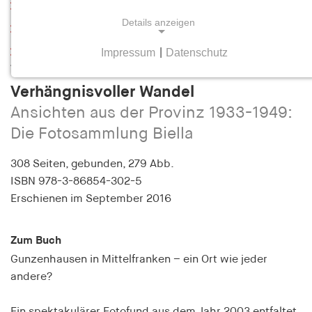
Leseprobe
Details anzeigen
Inhaltsverzeichnis
Impressum
|
Datenschutz
Produktflyer
NOTWENDIGE COOKIES
Thomas Medicus
Notwendige Cookies helfen dabei, eine Webseite
Verhängnisvoller Wandel
nutzbar zu machen, indem sie Grundfunktionen
Ansichten aus der Provinz 1933-1949:
wie Seitennavigation und Zugriff auf sichere
Die Fotosammlung Biella
Bereiche der Webseite ermöglichen. Die Webseite
kann ohne diese Cookies nicht richtig
308 Seiten,
gebunden, 279 Abb.
funktionieren.
ISBN
978-3-86854-302-5
Erschienen
im September 2016
cookie_consent
Name:
Zum Buch
cookie_consent
Gunzenhausen in Mittelfranken – ein Ort wie jeder
Anbieter:
andere?
hamburger-edition.de
Zweck:
Ein spektakulärer Fotofund aus dem Jahr 2003 entfaltet