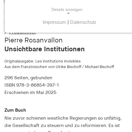
Details anzeigen
Leseprobe
Impressum
|
Datenschutz
Inhaltsverzeichnis
NOTWENDIGE COOKIES
Produktflyer
Notwendige Cookies helfen dabei, eine Webseite
Pierre Rosanvallon
nutzbar zu machen, indem sie Grundfunktionen
Unsichtbare Institutionen
wie Seitennavigation und Zugriff auf sichere
Bereiche der Webseite ermöglichen. Die Webseite
Originalausgabe: Les institutions invisibles
kann ohne diese Cookies nicht richtig
Aus dem Französischen von Ulrike Bischoff / Michael Bischoff
funktionieren.
296 Seiten,
gebunden
cookie_consent
ISBN
978-3-86854-397-1
Erschienen
im Mai 2025
Name:
cookie_consent
Zum Buch
Anbieter:
Nie zuvor schienen westliche Regierungen so unfähig,
hamburger-edition.de
die Gesellschaft zu steuern und zu reformieren. Es ist
Zweck: