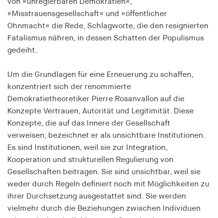
von »unregierbaren Demokratien«,
Speichert den Zustimmungsstatus des Benutzers
»Misstrauensgesellschaft« und »öffentlicher
für Cookies auf der aktuellen Domäne.
Ohnmacht« die Rede, Schlagworte, die den resignierten
Cookie Laufzeit:
Fatalismus nähren, in dessen Schatten der Populismus
1 Jahr
gedeiht.
Um die Grundlagen für eine Erneuerung zu schaffen,
fe_typo_user
konzentriert sich der renommierte
Name:
Demokratietheoretiker Pierre Rosanvallon auf die
fe_typo_user
Konzepte Vertrauen, Autorität und Legitimität. Diese
Konzepte, die auf das Innere der Gesellschaft
Anbieter:
hamburger-edition.de
verweisen, bezeichnet er als unsichtbare Institutionen.
Es sind Institutionen, weil sie zur Integration,
Cookie Laufzeit:
Kooperation und strukturellen Regulierung von
Sitzung
Gesellschaften beitragen. Sie sind unsichtbar, weil sie
weder durch Regeln definiert noch mit Möglichkeiten zu
fonts_loaded
ihrer Durchsetzung ausgestattet sind. Sie werden
vielmehr durch die Beziehungen zwischen Individuen
Name: