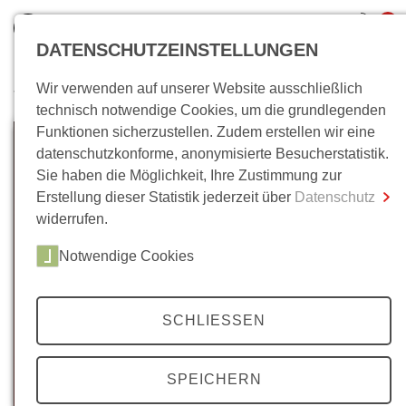
0
DATENSCHUTZEINSTELLUNGEN
Wir verwenden auf unserer Website ausschließlich
Wo bin ich?
technisch notwendige Cookies, um die grundlegenden
Funktionen sicherzustellen. Zudem erstellen wir eine
Gesamtsumme
0,00 €
datenschutzkonforme, anonymisierte Besucherstatistik.
inkl. MwSt.
Sie haben die Möglichkeit, Ihre Zustimmung zur
Erstellung dieser Statistik jederzeit über
Datenschutz
Zum Warenkorb
Zur Kasse
widerrufen.
Notwendige Cookies
SCHLIESSEN
SPEICHERN