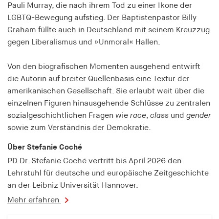
fonts_loaded
Pauli Murray, die nach ihrem Tod zu einer Ikone der
LGBTQ-Bewegung aufstieg. Der Baptistenpastor Billy
Anbieter:
Graham füllte auch in Deutschland mit seinem Kreuzzug
hamburger-edition.de
gegen Liberalismus und »Unmoral« Hallen.
Cookie Laufzeit:
7 Tage
Von den biografischen Momenten ausgehend entwirft
die Autorin auf breiter Quellenbasis eine Textur der
amerikanischen Gesellschaft. Sie erlaubt weit über die
einzelnen Figuren hinausgehende Schlüsse zu zentralen
sozialgeschichtlichen Fragen wie
race
,
class
und
gender
sowie zum Verständnis der Demokratie.
Über Stefanie Coché
PD Dr. Stefanie Coché vertritt bis April 2026 den
Lehrstuhl für deutsche und europäische Zeitgeschichte
an der Leibniz Universität Hannover.
Mehr erfahren