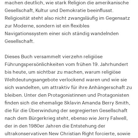
machen deutlich, wie stark Religion die amerikanische
Speichert den Zustimmungsstatus des Benutzers
Gesellschaft, Kultur und Demokratie beeinflusst.
für Cookies auf der aktuellen Domäne.
Religiosität steht also nicht zwangsläufig im Gegensatz
Cookie Laufzeit:
zur Moderne, sondern ist ein flexibles
1 Jahr
Navigationssystem einer sich ständig wandelnden
Gesellschaft.
fe_typo_user
Dieses Buch versammelt vierzehn religiöse
Name:
Führungspersönlichkeiten vom frühen 19. Jahrhundert
fe_typo_user
bis heute, um sichtbar zu machen, warum religiöse
Anbieter:
Weltdeutungsangebote verlockend waren und wie sie
hamburger-edition.de
sich wandelten, um attraktiv für ihre Anhängerschaft zu
bleiben. Unter den Protagonistinnen und Protagonisten
Cookie Laufzeit:
finden sich die ehemalige Sklavin Amanda Berry Smith,
Sitzung
die für die Überwindung der segregierten Gesellschaft
nach dem Bürgerkrieg steht, ebenso wie Jerry Falwell,
fonts_loaded
der in den 1980er Jahren die Entstehung der
ultrakonservativen New Christian Right forcierte, sowie
Name: