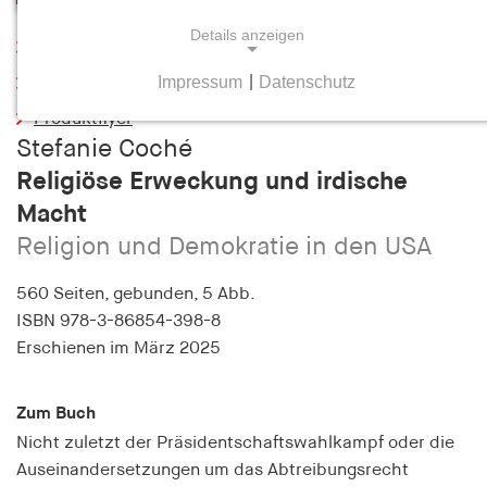
Details anzeigen
Leseprobe
Impressum
|
Datenschutz
Inhaltsverzeichnis
NOTWENDIGE COOKIES
Produktflyer
Notwendige Cookies helfen dabei, eine Webseite
Stefanie Coché
nutzbar zu machen, indem sie Grundfunktionen
Religiöse Erweckung und irdische
wie Seitennavigation und Zugriff auf sichere
Bereiche der Webseite ermöglichen. Die Webseite
Macht
kann ohne diese Cookies nicht richtig
Religion und Demokratie in den USA
funktionieren.
560 Seiten,
gebunden, 5 Abb.
cookie_consent
ISBN
978-3-86854-398-8
Erschienen
im März 2025
Name:
cookie_consent
Zum Buch
Anbieter:
Nicht zuletzt der Präsidentschaftswahlkampf oder die
hamburger-edition.de
Auseinandersetzungen um das Abtreibungsrecht
Zweck: