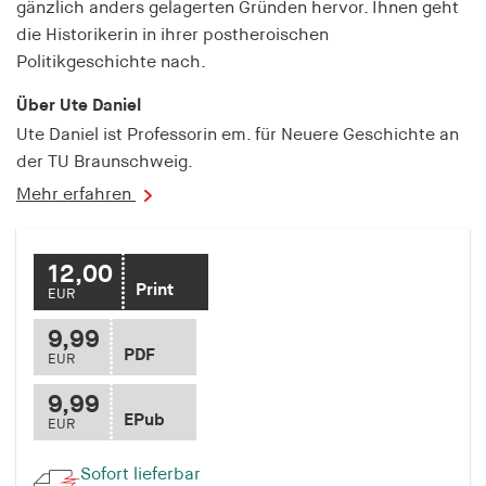
gänzlich anders gelagerten Gründen hervor. Ihnen geht
fonts_loaded
die Historikerin in ihrer postheroischen
Anbieter:
Politikgeschichte nach.
hamburger-edition.de
Über Ute Daniel
Cookie Laufzeit:
Ute Daniel ist Professorin em. für Neuere Geschichte an
7 Tage
der TU Braunschweig.
Mehr erfahren
12,00
Print
EUR
9,99
PDF
EUR
9,99
EPub
EUR
Sofort lieferbar