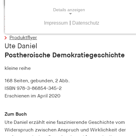
Details anzeigen
Leseprobe
Impressum
|
Datenschutz
NOTWENDIGE COOKIES
Inhaltsverzeichnis
Notwendige Cookies helfen dabei, eine Webseite
Produktflyer
nutzbar zu machen, indem sie Grundfunktionen
Ute Daniel
wie Seitennavigation und Zugriff auf sichere
Postheroische Demokratiegeschichte
Bereiche der Webseite ermöglichen. Die Webseite
kann ohne diese Cookies nicht richtig
kleine reihe
funktionieren.
168 Seiten,
gebunden, 2 Abb.
cookie_consent
ISBN
978-3-86854-345-2
Erschienen
im April 2020
Name:
cookie_consent
Zum Buch
Anbieter:
Ute Daniel erzählt eine faszinierende Geschichte vom
hamburger-edition.de
Widerspruch zwischen Anspruch und Wirklichkeit der
Zweck: