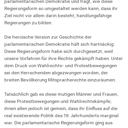
parlamentarischen Demokratie und fragt, wie diese
Speichert den Zustimmungsstatus des Benutzers
Regierungsform so umgestaltet werden kann, dass ihr
für Cookies auf der aktuellen Domäne.
Ziel nicht vor allem darin besteht, handlungsfähige
Cookie Laufzeit:
Regierungen zu bilden.
1 Jahr
Die heroische Version zur Geschichte der
parlamentarischen Demokratie hält sich hartnäckig:
fe_typo_user
Diese Regierungsform habe sich durchgesetzt, weil
Name:
unsere Vorfahren für ihre Rechte gekämpft haben. Unter
fe_typo_user
dem Druck von Wahlrechts- und Protestbewegungen
sei den Herrschenden abgezwungen worden, der
Anbieter:
hamburger-edition.de
breiten Bevölkerung Mitspracherechte einzuräumen.
Cookie Laufzeit:
Tatsächlich gab es diese mutigen Männer und Frauen,
Sitzung
diese Protestbewegungen und Wahlrechtskämpfe;
ihnen allen jedoch ist gemein, dass ihr Einfluss auf die
fonts_loaded
real existierende Politik des 19. Jahrhunderts marginal
war. Die parlamentarische Regierungsform ging aus
Name: