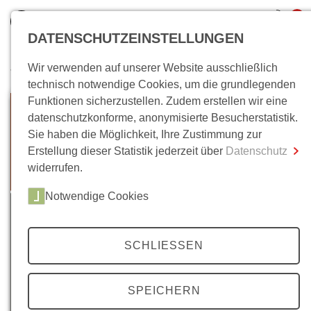
0
DATENSCHUTZEINSTELLUNGEN
Wir verwenden auf unserer Website ausschließlich
Wo bin ich?
technisch notwendige Cookies, um die grundlegenden
Funktionen sicherzustellen. Zudem erstellen wir eine
Gesamtsumme
0,00 €
datenschutzkonforme, anonymisierte Besucherstatistik.
inkl. MwSt.
Sie haben die Möglichkeit, Ihre Zustimmung zur
Erstellung dieser Statistik jederzeit über
Datenschutz
Zum Warenkorb
Zur Kasse
widerrufen.
Notwendige Cookies
SCHLIESSEN
SPEICHERN