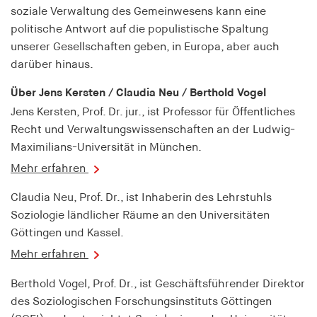
fonts_loaded
soziale Verwaltung des Gemeinwesens kann eine
politische Antwort auf die populistische Spaltung
Anbieter:
unserer Gesellschaften geben, in Europa, aber auch
hamburger-edition.de
darüber hinaus.
Cookie Laufzeit:
7 Tage
Über Jens Kersten / Claudia Neu / Berthold Vogel
Jens Kersten, Prof. Dr. jur., ist Professor für Öffentliches
Recht und Verwaltungswissenschaften an der Ludwig-
Maximilians-Universität in München.
Mehr erfahren
Claudia Neu, Prof. Dr., ist Inhaberin des Lehrstuhls
Soziologie ländlicher Räume an den Universitäten
Göttingen und Kassel.
Mehr erfahren
Berthold Vogel, Prof. Dr., ist Geschäftsführender Direktor
des Soziologischen Forschungsinstituts Göttingen