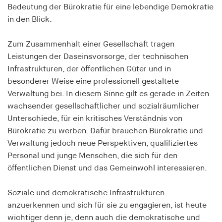
Bedeutung der Bürokratie für eine lebendige Demokratie
Speichert den Zustimmungsstatus des Benutzers
in den Blick.
für Cookies auf der aktuellen Domäne.
Cookie Laufzeit:
Zum Zusammenhalt einer Gesellschaft tragen
1 Jahr
Leistungen der Daseinsvorsorge, der technischen
Infrastrukturen, der öffentlichen Güter und in
fe_typo_user
besonderer Weise eine professionell gestaltete
Verwaltung bei. In diesem Sinne gilt es gerade in Zeiten
Name:
wachsender gesellschaftlicher und sozialräumlicher
fe_typo_user
Unterschiede, für ein kritisches Verständnis von
Anbieter:
Bürokratie zu werben. Dafür brauchen Bürokratie und
hamburger-edition.de
Verwaltung jedoch neue Perspektiven, qualifiziertes
Personal und junge Menschen, die sich für den
Cookie Laufzeit:
Sitzung
öffentlichen Dienst und das Gemeinwohl interessieren.
Soziale und demokratische Infrastrukturen
fonts_loaded
anzuerkennen und sich für sie zu engagieren, ist heute
Name:
wichtiger denn je, denn auch die demokratische und