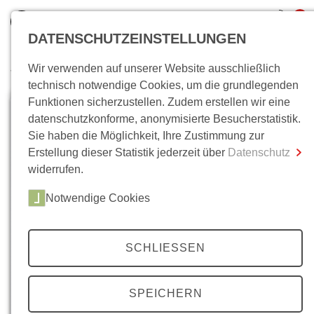
0
DATENSCHUTZEINSTELLUNGEN
Wir verwenden auf unserer Website ausschließlich
Wo bin ich?
technisch notwendige Cookies, um die grundlegenden
Funktionen sicherzustellen. Zudem erstellen wir eine
Gesamtsumme
0,00 €
datenschutzkonforme, anonymisierte Besucherstatistik.
inkl. MwSt.
Sie haben die Möglichkeit, Ihre Zustimmung zur
Erstellung dieser Statistik jederzeit über
Datenschutz
Zum Warenkorb
Zur Kasse
widerrufen.
Notwendige Cookies
SCHLIESSEN
SPEICHERN