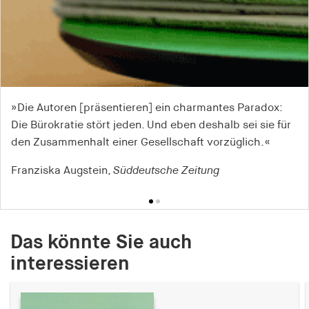
»Die Autoren [präsentieren] ein charmantes Paradox:
»Lange Zeit haftete dem Wort Bürokratie etwas
Die Bürokratie stört jeden. Und eben deshalb sei sie für
eindeutig Negatives an. ... Nun stimmen drei Autoren
den Zusammenhalt einer Gesellschaft vorzüglich.«
geradezu ein Loblied auf die Bürokratie an.«
Franziska Augstein,
Gunther Hartwig,
Schwäbische Post
Süddeutsche Zeitung
Das könnte Sie auch
interessieren