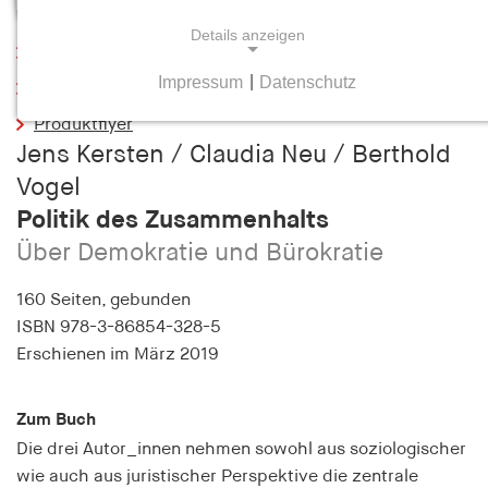
Details anzeigen
Leseprobe
Impressum
|
Datenschutz
Inhaltsverzeichnis
NOTWENDIGE COOKIES
Produktflyer
Notwendige Cookies helfen dabei, eine Webseite
Jens Kersten / Claudia Neu / Berthold
nutzbar zu machen, indem sie Grundfunktionen
wie Seitennavigation und Zugriff auf sichere
Vogel
Bereiche der Webseite ermöglichen. Die Webseite
Politik des Zusammenhalts
kann ohne diese Cookies nicht richtig
Über Demokratie und Bürokratie
funktionieren.
160 Seiten,
gebunden
cookie_consent
ISBN
978-3-86854-328-5
Erschienen
im März 2019
Name:
cookie_consent
Zum Buch
Anbieter:
hamburger-edition.de
Die drei Autor_innen nehmen sowohl aus soziologischer
wie auch aus juristischer Perspektive die zentrale
Zweck: