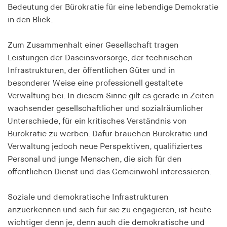
Bedeutung der Bürokratie für eine lebendige Demokratie
Speichert den Zustimmungsstatus des Benutzers
in den Blick.
für Cookies auf der aktuellen Domäne.
Cookie Laufzeit:
Zum Zusammenhalt einer Gesellschaft tragen
1 Jahr
Leistungen der Daseinsvorsorge, der technischen
Infrastrukturen, der öffentlichen Güter und in
fe_typo_user
besonderer Weise eine professionell gestaltete
Verwaltung bei. In diesem Sinne gilt es gerade in Zeiten
Name:
wachsender gesellschaftlicher und sozialräumlicher
fe_typo_user
Unterschiede, für ein kritisches Verständnis von
Anbieter:
Bürokratie zu werben. Dafür brauchen Bürokratie und
hamburger-edition.de
Verwaltung jedoch neue Perspektiven, qualifiziertes
Personal und junge Menschen, die sich für den
Cookie Laufzeit:
Sitzung
öffentlichen Dienst und das Gemeinwohl interessieren.
Soziale und demokratische Infrastrukturen
fonts_loaded
anzuerkennen und sich für sie zu engagieren, ist heute
Name:
wichtiger denn je, denn auch die demokratische und