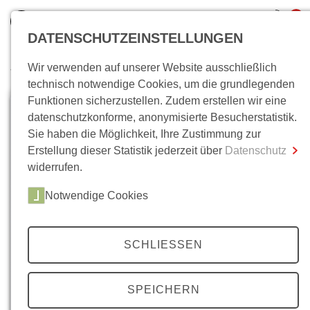
0
DATENSCHUTZEINSTELLUNGEN
Wir verwenden auf unserer Website ausschließlich
Wo bin ich?
technisch notwendige Cookies, um die grundlegenden
Funktionen sicherzustellen. Zudem erstellen wir eine
Gesamtsumme
0,00 €
datenschutzkonforme, anonymisierte Besucherstatistik.
inkl. MwSt.
Sie haben die Möglichkeit, Ihre Zustimmung zur
Erstellung dieser Statistik jederzeit über
Datenschutz
Zum Warenkorb
Zur Kasse
widerrufen.
Notwendige Cookies
SCHLIESSEN
SPEICHERN