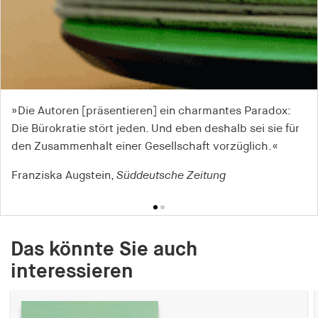
»Die Autoren [präsentieren] ein charmantes Paradox:
»Lange Zeit haftete dem Wort Bürokratie etwas
Die Bürokratie stört jeden. Und eben deshalb sei sie für
eindeutig Negatives an. ... Nun stimmen drei Autoren
den Zusammenhalt einer Gesellschaft vorzüglich.«
geradezu ein Loblied auf die Bürokratie an.«
Franziska Augstein,
Gunther Hartwig,
Schwäbische Post
Süddeutsche Zeitung
Das könnte Sie auch
interessieren