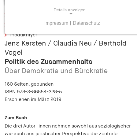
Details anzeigen
Leseprobe
Impressum
|
Datenschutz
Inhaltsverzeichnis
NOTWENDIGE COOKIES
Produktflyer
Notwendige Cookies helfen dabei, eine Webseite
Jens Kersten / Claudia Neu / Berthold
nutzbar zu machen, indem sie Grundfunktionen
wie Seitennavigation und Zugriff auf sichere
Vogel
Bereiche der Webseite ermöglichen. Die Webseite
Politik des Zusammenhalts
kann ohne diese Cookies nicht richtig
Über Demokratie und Bürokratie
funktionieren.
160 Seiten,
gebunden
cookie_consent
ISBN
978-3-86854-328-5
Erschienen
im März 2019
Name:
cookie_consent
Zum Buch
Anbieter:
hamburger-edition.de
Die drei Autor_innen nehmen sowohl aus soziologischer
wie auch aus juristischer Perspektive die zentrale
Zweck: