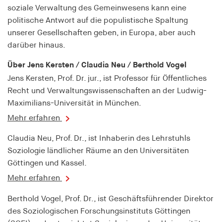
fonts_loaded
soziale Verwaltung des Gemeinwesens kann eine
politische Antwort auf die populistische Spaltung
Anbieter:
unserer Gesellschaften geben, in Europa, aber auch
hamburger-edition.de
darüber hinaus.
Cookie Laufzeit:
7 Tage
Über Jens Kersten / Claudia Neu / Berthold Vogel
Jens Kersten, Prof. Dr. jur., ist Professor für Öffentliches
Recht und Verwaltungswissenschaften an der Ludwig-
Maximilians-Universität in München.
Mehr erfahren
Claudia Neu, Prof. Dr., ist Inhaberin des Lehrstuhls
Soziologie ländlicher Räume an den Universitäten
Göttingen und Kassel.
Mehr erfahren
Berthold Vogel, Prof. Dr., ist Geschäftsführender Direktor
des Soziologischen Forschungsinstituts Göttingen