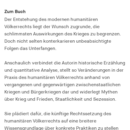
Speichert den Zustimmungsstatus des Benutzers
Zum Buch
für Cookies auf der aktuellen Domäne.
Der Entstehung des modernen humanitären
Cookie Laufzeit:
Völkerrechts liegt der Wunsch zugrunde, die
1 Jahr
schlimmsten Auswirkungen des Krieges zu begrenzen.
Doch nicht selten konterkarieren unbeabsichtigte
fe_typo_user
Folgen das Unterfangen.
Name:
Anschaulich verbindet die Autorin historische Erzählung
fe_typo_user
und quantitative Analyse, stellt so Veränderungen in der
Anbieter:
Praxis des humanitären Völkerrechts anhand von
hamburger-edition.de
vergangenen und gegenwärtigen zwischenstaatlichen
Cookie Laufzeit:
Kriegen und Bürgerkriegen dar und widerlegt Mythen
Sitzung
über Krieg und Frieden, Staatlichkeit und Sezession.
Sie plädiert dafür, die künftige Rechtssetzung des
fonts_loaded
humanitären Völkerrechts auf eine breitere
Name:
Wissensgrundlage über konkrete Praktiken zu stellen