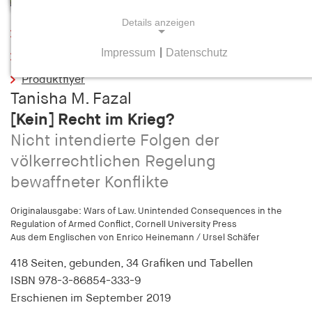
Details anzeigen
Leseprobe
Impressum
|
Datenschutz
Inhaltsverzeichnis
NOTWENDIGE COOKIES
Produktflyer
Notwendige Cookies helfen dabei, eine Webseite
Tanisha M. Fazal
nutzbar zu machen, indem sie Grundfunktionen
wie Seitennavigation und Zugriff auf sichere
[Kein] Recht im Krieg?
Bereiche der Webseite ermöglichen. Die Webseite
Nicht intendierte Folgen der
kann ohne diese Cookies nicht richtig
völkerrechtlichen Regelung
funktionieren.
bewaffneter Konflikte
cookie_consent
Originalausgabe: Wars of Law. Unintended Consequences in the
Regulation of Armed Conflict, Cornell University Press
Name:
Aus dem Englischen von Enrico Heinemann / Ursel Schäfer
cookie_consent
418 Seiten,
gebunden, 34 Grafiken und Tabellen
Anbieter:
ISBN
978-3-86854-333-9
hamburger-edition.de
Erschienen
im September 2019
Zweck: