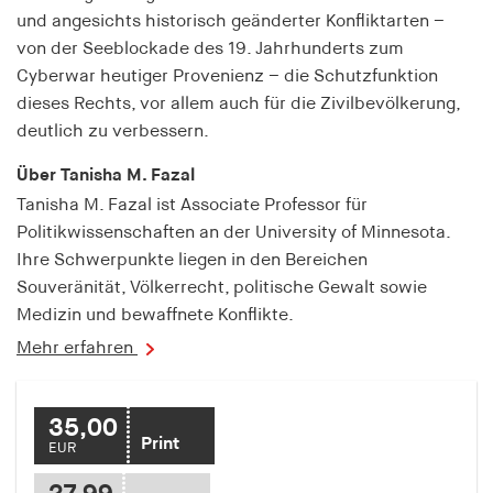
fonts_loaded
und angesichts historisch geänderter Konfliktarten –
von der Seeblockade des 19. Jahrhunderts zum
Anbieter:
hamburger-edition.de
Cyberwar heutiger Provenienz – die Schutzfunktion
dieses Rechts, vor allem auch für die Zivilbevölkerung,
Cookie Laufzeit:
deutlich zu verbessern.
7 Tage
Über Tanisha M. Fazal
Tanisha M. Fazal ist Associate Professor für
Politikwissenschaften an der University of Minnesota.
Ihre Schwerpunkte liegen in den Bereichen
Souveränität, Völkerrecht, politische Gewalt sowie
Medizin und bewaffnete Konflikte.
Mehr erfahren
35,00
Print
EUR