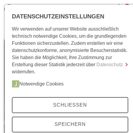
0
DATENSCHUTZEINSTELLUNGEN
Wir verwenden auf unserer Website ausschließlich
Wo bin ich?
technisch notwendige Cookies, um die grundlegenden
Funktionen sicherzustellen. Zudem erstellen wir eine
Gesamtsumme
0,00 €
datenschutzkonforme, anonymisierte Besucherstatistik.
inkl. MwSt.
Sie haben die Möglichkeit, Ihre Zustimmung zur
Erstellung dieser Statistik jederzeit über
Datenschutz
Zum Warenkorb
Zur Kasse
widerrufen.
Notwendige Cookies
SCHLIESSEN
SPEICHERN