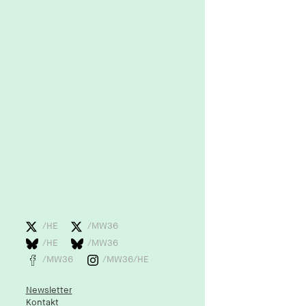
/HE
/MW36
/HE
/MW36
/MW36
/MW36/HE
Newsletter
Kontakt