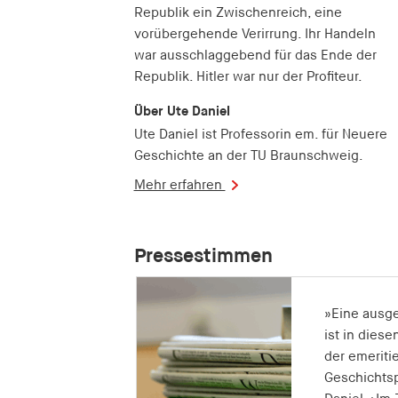
Republik ein Zwischenreich, eine
vorübergehende Verirrung. Ihr Handeln
war ausschlaggebend für das Ende der
Republik. Hitler war nur der Profiteur.
Über Ute Daniel
Ute Daniel ist Professorin em. für Neuere
Geschichte an der TU Braunschweig.
Mehr erfahren
Pressestimmen
»Eine ausg
»Ute Daniels
»Wer […] ei
»Ute Daniel
ist in dies
mit ihren p
Antwort auf
deutsche Z
der emeriti
eindeutigen
woran Weima
und hält si
Geschichtsp
einen weite
gescheitert
an linkslib