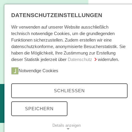
DATENSCHUTZEINSTELLUNGEN
Wir verwenden auf unserer Website ausschließlich
technisch notwendige Cookies, um die grundlegenden
Funktionen sicherzustellen. Zudem erstellen wir eine
datenschutzkonforme, anonymisierte Besucherstatistik. Sie
haben die Möglichkeit, Ihre Zustimmung zur Erstellung
dieser Statistik jederzeit über
Datenschutz
widerrufen.
Home
Notwendige Cookies
Bücher / E-Books
Hamburger E
SCHLIESSEN
Erscheint in Kürze
Themen
kleine reihe
SPEICHERN
Open Access
Details anzeigen
Zeitschrift