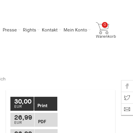
0
Presse
Rights
Kontakt
Mein Konto
Warenkorb
Gesamtsumme
0,00 €
inkl. MwSt.
Zum Warenkorb
Zur Kasse
ich
Share o
Share on T
30,00
Print
EUR
26,99
PDF
EUR