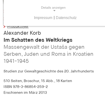
Details anzeigen
Leseprobe
Impressum
|
Datenschutz
Inhaltsverzeichnis
NOTWENDIGE COOKIES
Produktflyer
Notwendige Cookies helfen dabei, eine Webseite
Alexander Korb
nutzbar zu machen, indem sie Grundfunktionen
Im Schatten des Weltkriegs
wie Seitennavigation und Zugriff auf sichere
Bereiche der Webseite ermöglichen. Die Webseite
Massengewalt der Ustaša gegen
kann ohne diese Cookies nicht richtig
Serben, Juden und Roma in Kroatien
funktionieren.
1941-1945
cookie_consent
Studien zur Gewaltgeschichte des 20. Jahrhunderts
Name:
510 Seiten,
Broschur, 15 Abb., 18 Karten
cookie_consent
ISBN
978-3-86854-259-2
Anbieter:
Erschienen
im März 2013
hamburger-edition.de
Zweck: