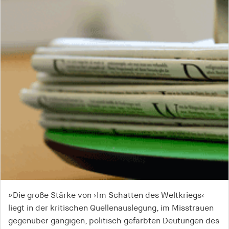
»Die große Stärke von ›Im Schatten des Weltkriegs‹
Wer heute nach der ›Idee von Europa‹ sucht, muss Korb
»Korb erklärt in seiner differenzierten Studie, wie es in
liegt in der kritischen Quellenauslegung, im Misstrauen
lesen: Sein Buch ist das ›Negativ‹ dafür.«
diesem multiethnischen Raum zum Ausbruch von
gegenüber gängigen, politisch gefärbten Deutungen des
exzessiver Gewalt kam.«