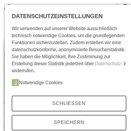
0
DATENSCHUTZEINSTELLUNGEN
Wir verwenden auf unserer Website ausschließlich
Wo bin ich?
technisch notwendige Cookies, um die grundlegenden
Funktionen sicherzustellen. Zudem erstellen wir eine
Gesamtsumme
0,00 €
datenschutzkonforme, anonymisierte Besucherstatistik.
inkl. MwSt.
Sie haben die Möglichkeit, Ihre Zustimmung zur
Erstellung dieser Statistik jederzeit über
Datenschutz
Zum Warenkorb
Zur Kasse
widerrufen.
Notwendige Cookies
SCHLIESSEN
SPEICHERN