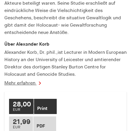
fonts_loaded
Akteure beteiligt waren. Seine Studie erschließt auf
eindrückliche Weise die Vielschichtigkeit des
Anbieter:
Geschehens, beschreibt die situative Gewaltlogik und
hamburger-edition.de
gibt damit der Holocaust- wie Gewaltforschung
Cookie Laufzeit:
entscheidende neue Anstöße.
7 Tage
Über Alexander Korb
Alexander Korb, Dr. phil.,ist Lecturer in Modern European
History an der University of Leicester und amtierender
Direktor des dortigen Stanley Burton Centre for
Holocaust and Genocide Studies.
Mehr erfahren
28,00
Print
EUR
21,99
PDF
EUR