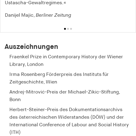
Pieke Biermann,
Deutschlandradio Kultur
Ustascha-Gewaltregimes.«
Andrea Löw
, Frankfurter Allgemeine Zeitung
Danijel Majic,
Berliner Zeitung
Auszeichnungen
Fraenkel Prize in Contemporary History der Wiener
Library, London
Irma Rosenberg Förderpreis des Instituts für
Zeitgeschichte, Wien
Andrej-Mitrović-Preis der Michael-Zikic-Stiftung,
Bonn
Herbert-Steiner-Preis des Dokumentationsarchivs
des österreichischen Widerstandes (DÖW) und der
International Conference of Labour and Social History
(ITH)