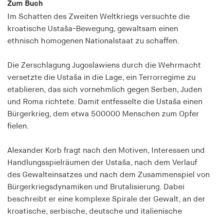
Zum Buch
Speichert den Zustimmungsstatus des Benutzers
Im Schatten des Zweiten Weltkriegs versuchte die
für Cookies auf der aktuellen Domäne.
kroatische Ustaša-Bewegung, gewaltsam einen
Cookie Laufzeit:
ethnisch homogenen Nationalstaat zu schaffen.
1 Jahr
Die Zerschlagung Jugoslawiens durch die Wehrmacht
fe_typo_user
versetzte die Ustaša in die Lage, ein Terrorregime zu
etablieren, das sich vornehmlich gegen Serben, Juden
Name:
und Roma richtete. Damit entfesselte die Ustaša einen
fe_typo_user
Bürgerkrieg, dem etwa 500000 Menschen zum Opfer
Anbieter:
fielen.
hamburger-edition.de
Alexander Korb fragt nach den Motiven, Interessen und
Cookie Laufzeit:
Handlungsspielräumen der Ustaša, nach dem Verlauf
Sitzung
des Gewalteinsatzes und nach dem Zusammenspiel von
Bürgerkriegsdynamiken und Brutalisierung. Dabei
fonts_loaded
beschreibt er eine komplexe Spirale der Gewalt, an der
kroatische, serbische, deutsche und italienische
Name: