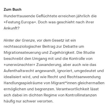
Speichert den Zustimmungsstatus des Benutzers
Zum Buch
für Cookies auf der aktuellen Domäne.
Hunderttausende Geflüchtete erreichen jährlich die
Cookie Laufzeit:
»Festung Europa«. Doch was geschieht nach ihrer
1 Jahr
Ankunft?
fe_typo_user
Hinter der Grenze, vor dem Gesetz
ist ein
rechtssoziologischer Beitrag zur Debatte um
Name:
Migrationssteuerung und Zugehörigkeit. Die Studie
fe_typo_user
beschreibt den Umgang mit und die Kontrolle von
Anbieter:
»unerwünschter« Zuwanderung, aber auch wie das
hamburger-edition.de
Aufenthaltsrecht angewandt, ignoriert, umgedeutet und
Cookie Laufzeit:
idealisiert wird, und wie Recht und Rechtsanwendung
Sitzung
Handlungsspielräume von Migrant*innen gleichermaßen
ermöglichen und begrenzen. Verantwortlichkeit lässt
sich dabei im dichten Regime von Kontrollinstanzen
fonts_loaded
häufig nur schwer verorten.
Name: