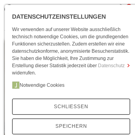
0
DATENSCHUTZEINSTELLUNGEN
Wir verwenden auf unserer Website ausschließlich
Wo bin ich?
technisch notwendige Cookies, um die grundlegenden
Funktionen sicherzustellen. Zudem erstellen wir eine
Gesamtsumme
0,00 €
datenschutzkonforme, anonymisierte Besucherstatistik.
inkl. MwSt.
Sie haben die Möglichkeit, Ihre Zustimmung zur
Erstellung dieser Statistik jederzeit über
Datenschutz
Zum Warenkorb
Zur Kasse
widerrufen.
Notwendige Cookies
SCHLIESSEN
SPEICHERN