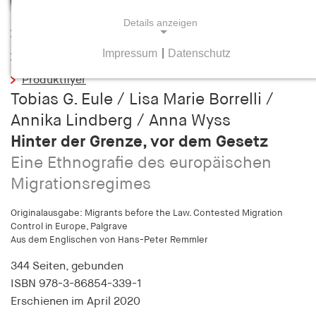
Details anzeigen
Leseprobe
Impressum
|
Datenschutz
Inhaltsverzeichnis
NOTWENDIGE COOKIES
Produktflyer
Notwendige Cookies helfen dabei, eine Webseite
Tobias G. Eule / Lisa Marie Borrelli /
nutzbar zu machen, indem sie Grundfunktionen
Annika Lindberg / Anna Wyss
wie Seitennavigation und Zugriff auf sichere
Bereiche der Webseite ermöglichen. Die Webseite
Hinter der Grenze, vor dem Gesetz
kann ohne diese Cookies nicht richtig
Eine Ethnografie des europäischen
funktionieren.
Migrationsregimes
cookie_consent
Originalausgabe: Migrants before the Law. Contested Migration
Control in Europe, Palgrave
Name:
Aus dem Englischen von Hans-Peter Remmler
cookie_consent
344 Seiten,
gebunden
Anbieter:
ISBN
978-3-86854-339-1
hamburger-edition.de
Erschienen
im April 2020
Zweck: