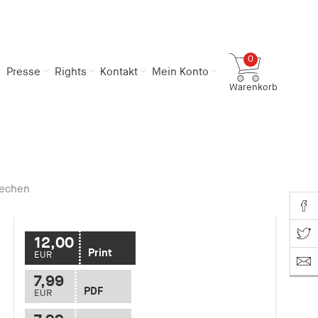
0
Presse
Rights
Kontakt
Mein Konto
Warenkorb
Gesamtsumme
0,00 €
inkl. MwSt.
Zum Warenkorb
Zur Kasse
rechen
Share o
Share on T
12,00
Print
EUR
7,99
PDF
EUR