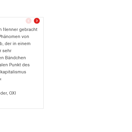
vorheriger
nächster
Teaser
Teaser
n Nenner gebracht
 ist der Band vor
Phänomen von
und der originellen
ab, der in einem
ion der aktuellen
r sehr
iskurse und
en Bändchen
risch
alen Punkt des
ten prägnanten
kapitalismus
 ›Lean
«
n‹.«
der, OXI
pp, kritisch-