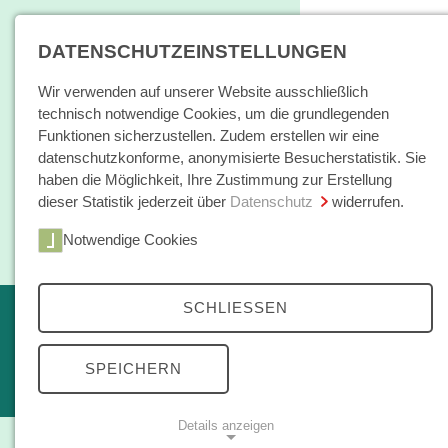
DATENSCHUTZEINSTELLUNGEN
Wir verwenden auf unserer Website ausschließlich
technisch notwendige Cookies, um die grundlegenden
Funktionen sicherzustellen. Zudem erstellen wir eine
datenschutzkonforme, anonymisierte Besucherstatistik. Sie
haben die Möglichkeit, Ihre Zustimmung zur Erstellung
dieser Statistik jederzeit über
Datenschutz
widerrufen.
Home
Notwendige Cookies
Bücher / E-Books
Hamburger E
SCHLIESSEN
Erscheint in Kürze
Themen
kleine reihe
SPEICHERN
Open Access
Details anzeigen
Zeitschrift