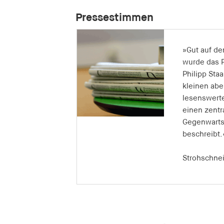
Pressestimmen
»Gut auf de
»Lesenswert
wurde das 
allem aufgr
Philipp Sta
Dekonstrukt
kleinen abe
Wachstumsd
lesenswert
seiner empi
einen zentr
unterfütter
Gegenwarts
Thesen zur
beschreibt.
Consumptio
Strohschnei
Simon Schau
lesen.de