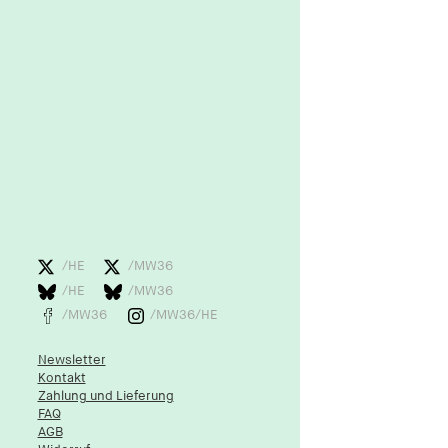
/HE
/MW36
/HE
/MW36
/MW36
/MW36/HE
Newsletter
Kontakt
Zahlung und Lieferung
FAQ
AGB