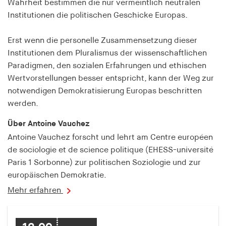
Wahrheit bestimmen die nur vermeintlich neutralen
fonts_loaded
Institutionen die politischen Geschicke Europas.
Anbieter:
hamburger-edition.de
Erst wenn die personelle Zusammensetzung dieser
Institutionen dem Pluralismus der wissenschaftlichen
Cookie Laufzeit:
7 Tage
Paradigmen, den sozialen Erfahrungen und ethischen
Wertvorstellungen besser entspricht, kann der Weg zur
notwendigen Demokratisierung Europas beschritten
werden.
Über Antoine Vauchez
Antoine Vauchez forscht und lehrt am Centre européen
de sociologie et de science politique (EHESS-université
Paris 1 Sorbonne) zur politischen Soziologie und zur
europäischen Demokratie.
Mehr erfahren