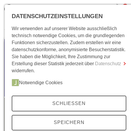
0
DATENSCHUTZEINSTELLUNGEN
Wir verwenden auf unserer Website ausschließlich
Wo bin ich?
technisch notwendige Cookies, um die grundlegenden
Funktionen sicherzustellen. Zudem erstellen wir eine
Gesamtsumme
0,00 €
datenschutzkonforme, anonymisierte Besucherstatistik.
inkl. MwSt.
Sie haben die Möglichkeit, Ihre Zustimmung zur
Erstellung dieser Statistik jederzeit über
Datenschutz
Zum Warenkorb
Zur Kasse
widerrufen.
Notwendige Cookies
SCHLIESSEN
SPEICHERN