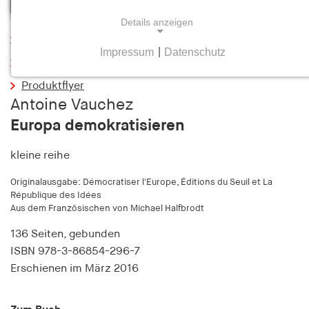
Details anzeigen
Leseprobe
Impressum
|
Datenschutz
NOTWENDIGE COOKIES
Inhaltsverzeichnis
Notwendige Cookies helfen dabei, eine Webseite
Produktflyer
nutzbar zu machen, indem sie Grundfunktionen
Antoine Vauchez
wie Seitennavigation und Zugriff auf sichere
Europa demokratisieren
Bereiche der Webseite ermöglichen. Die Webseite
kann ohne diese Cookies nicht richtig
kleine reihe
funktionieren.
Originalausgabe: Démocratiser l'Europe, Éditions du Seuil et La
République des Idées
cookie_consent
Aus dem Französischen von Michael Halfbrodt
Name:
136 Seiten,
gebunden
cookie_consent
ISBN
978-3-86854-296-7
Anbieter:
Erschienen
im März 2016
hamburger-edition.de
Zweck: