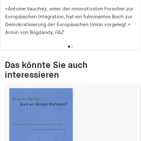
»Antoine Vauchez, einer der innovativsten Forscher zur
»Das vorliegende Werk von Antoine Vauchez' ist sehr
Europäischen Integration, hat ein fulminantes Buch zur
klug aufgebaut und gut nachzuvollziehen (...) Es ist zu
Demokratisierung der Europäischen Union vorgelegt.«
hoffen, dass dieses Buch sowohl von
Armin von Bogdandy,
WissenschaftlerInnen wie PraktikerInnen breit rezipiert
FAZ
wird.«
Marion Möhle, socialnet
Das könnte Sie auch
interessieren