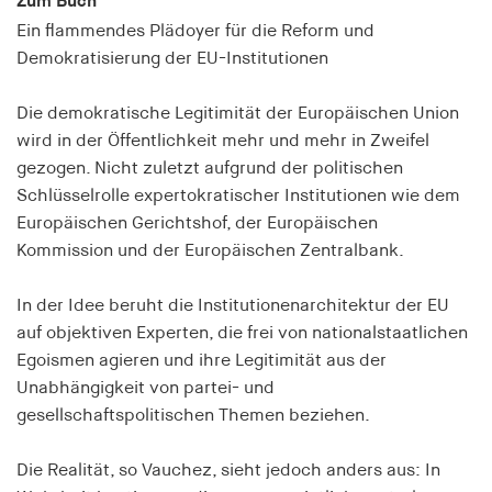
Zum Buch
Speichert den Zustimmungsstatus des Benutzers
Ein flammendes Plädoyer für die Reform und
für Cookies auf der aktuellen Domäne.
Demokratisierung der EU-Institutionen
Cookie Laufzeit:
1 Jahr
Die demokratische Legitimität der Europäischen Union
wird in der Öffentlichkeit mehr und mehr in Zweifel
gezogen. Nicht zuletzt aufgrund der politischen
fe_typo_user
Schlüsselrolle expertokratischer Institutionen wie dem
Name:
Europäischen Gerichtshof, der Europäischen
fe_typo_user
Kommission und der Europäischen Zentralbank.
Anbieter:
In der Idee beruht die Institutionenarchitektur der EU
hamburger-edition.de
auf objektiven Experten, die frei von nationalstaatlichen
Cookie Laufzeit:
Egoismen agieren und ihre Legitimität aus der
Sitzung
Unabhängigkeit von partei- und
gesellschaftspolitischen Themen beziehen.
fonts_loaded
Die Realität, so Vauchez, sieht jedoch anders aus: In
Name: