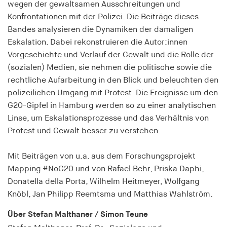
wegen der gewaltsamen Ausschreitungen und
Speichert den Zustimmungsstatus des Benutzers
Konfrontationen mit der Polizei. Die Beiträge dieses
für Cookies auf der aktuellen Domäne.
Bandes analysieren die Dynamiken der damaligen
Cookie Laufzeit:
Eskalation. Dabei rekonstruieren die Autor:innen
1 Jahr
Vorgeschichte und Verlauf der Gewalt und die Rolle der
(sozialen) Medien, sie nehmen die politische sowie die
rechtliche Aufarbeitung in den Blick und beleuchten den
fe_typo_user
polizeilichen Umgang mit Protest. Die Ereignisse um den
Name:
G20-Gipfel in Hamburg werden so zu einer analytischen
fe_typo_user
Linse, um Eskalationsprozesse und das Verhältnis von
Anbieter:
Protest und Gewalt besser zu verstehen.
hamburger-edition.de
Mit Beiträgen von u.a. aus dem Forschungsprojekt
Cookie Laufzeit:
Mapping #NoG20 und von Rafael Behr, Priska Daphi,
Sitzung
Donatella della Porta, Wilhelm Heitmeyer, Wolfgang
Knöbl, Jan Philipp Reemtsma und Matthias Wahlström.
fonts_loaded
Über Stefan Malthaner / Simon Teune
Name: