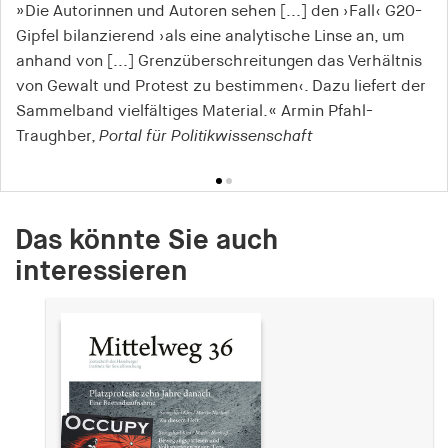
»Die Autorinnen und Autoren sehen [...] den ›Fall‹ G20-
»[E]ine vielstimmige, rundum überzeugende,
Gipfel bilanzierend ›als eine analytische Linse an, um
umfassende und empirisch verifizierbare Darstellung
anhand von [...] Grenzüberschreitungen das Verhältnis
des äußerst komplexen Protestgeschehens rund um das
von Gewalt und Protest zu bestimmen‹. Dazu liefert der
Gipfeltreffen.«
Sammelband vielfältiges Material.« Armin Pfahl-
Rudolf Walther,
Süddeutsche Zeitung
Traughber,
Portal für Politikwissenschaft
Das könnte Sie auch
interessieren