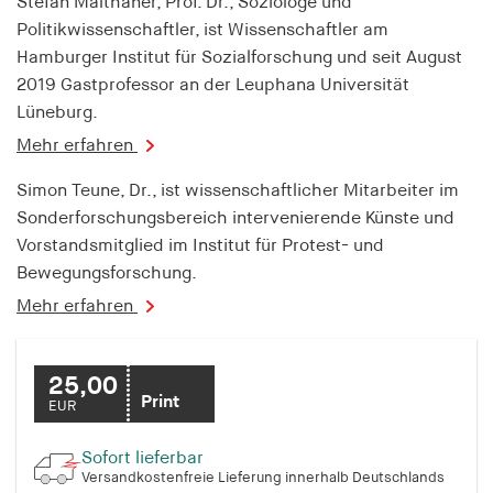
Stefan Malthaner, Prof. Dr., Soziologe und
fonts_loaded
Politikwissenschaftler, ist Wissenschaftler am
Anbieter:
Hamburger Institut für Sozialforschung und seit August
hamburger-edition.de
2019 Gastprofessor an der Leuphana Universität
Lüneburg.
Cookie Laufzeit:
7 Tage
Mehr erfahren
Simon Teune, Dr., ist wissenschaftlicher Mitarbeiter im
Sonderforschungsbereich intervenierende Künste und
Vorstandsmitglied im Institut für Protest- und
Bewegungsforschung.
Mehr erfahren
25,00
Print
EUR
Sofort lieferbar
Versandkostenfreie Lieferung innerhalb Deutschlands