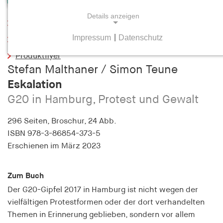
Details anzeigen
Leseprobe
Impressum
|
Datenschutz
Inhaltsverzeichnis
NOTWENDIGE COOKIES
Produktflyer
Notwendige Cookies helfen dabei, eine Webseite
Stefan Malthaner / Simon Teune
nutzbar zu machen, indem sie Grundfunktionen
Eskalation
wie Seitennavigation und Zugriff auf sichere
Bereiche der Webseite ermöglichen. Die Webseite
G20 in Hamburg, Protest und Gewalt
kann ohne diese Cookies nicht richtig
funktionieren.
296 Seiten,
Broschur, 24 Abb.
ISBN
978-3-86854-373-5
cookie_consent
Erschienen
im März 2023
Name:
cookie_consent
Zum Buch
Der G20-Gipfel 2017 in Hamburg ist nicht wegen der
Anbieter:
vielfältigen Protestformen oder der dort verhandelten
hamburger-edition.de
Themen in Erinnerung geblieben, sondern vor allem
Zweck: