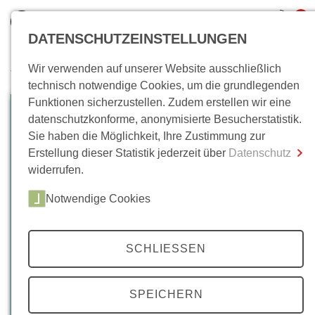
0
DATENSCHUTZEINSTELLUNGEN
Wir verwenden auf unserer Website ausschließlich
Wo bin ich?
technisch notwendige Cookies, um die grundlegenden
Funktionen sicherzustellen. Zudem erstellen wir eine
Gesamtsumme
0,00 €
datenschutzkonforme, anonymisierte Besucherstatistik.
inkl. MwSt.
Sie haben die Möglichkeit, Ihre Zustimmung zur
Erstellung dieser Statistik jederzeit über
Datenschutz
Zum Warenkorb
Zur Kasse
widerrufen.
Notwendige Cookies
SCHLIESSEN
SPEICHERN