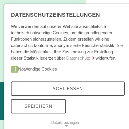
DATENSCHUTZEINSTELLUNGEN
Wir verwenden auf unserer Website ausschließlich
technisch notwendige Cookies, um die grundlegenden
Funktionen sicherzustellen. Zudem erstellen wir eine
datenschutzkonforme, anonymisierte Besucherstatistik. Sie
haben die Möglichkeit, Ihre Zustimmung zur Erstellung
dieser Statistik jederzeit über
Datenschutz
widerrufen.
Home
Notwendige Cookies
Bücher / E-Books
Hamburger E
SCHLIESSEN
Erscheint in Kürze
Themen
kleine reihe
SPEICHERN
Open Access
Details anzeigen
Zeitschrift