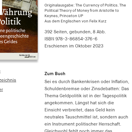
Originalausgabe: The Currency of Politics. The
Political Theory of Money from Aristotle to
Keynes, Princeton UP
Aus dem Englischen von Felix Kurz
392 Seiten,
gebunden, 8 Abb.
ISBN
978-3-86854-376-6
Erschienen
im Oktober 2023
e
Zum Buch
zeichnis
Sei es durch Bankenkrisen oder Inflation,
Schuldenbremse oder Zinsdebatten: Das
er
Thema Geldpolitik ist in der Tagespolitik
angekommen. Längst hat sich die
Einsicht verbreitet, dass Geld kein
neutrales Tauschmittel ist, sondern auch
ein Instrument politischer Herrschaft.
Gleichwohl fehlt noch immer das