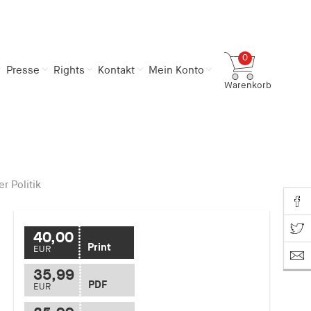
0
Presse
Rights
Kontakt
Mein Konto
Warenkorb
Gesamtsumme
0,00 €
inkl. MwSt.
Zum Warenkorb
Zur Kasse
r Politik
Share o
Share on T
40,00
Print
EUR
35,99
PDF
EUR