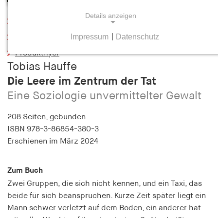
Details anzeigen
Leseprobe
Impressum
|
Datenschutz
Inhaltsverzeichnis
NOTWENDIGE COOKIES
Produktflyer
Notwendige Cookies helfen dabei, eine Webseite
Tobias Hauffe
nutzbar zu machen, indem sie Grundfunktionen
Die Leere im Zentrum der Tat
wie Seitennavigation und Zugriff auf sichere
Bereiche der Webseite ermöglichen. Die Webseite
Eine Soziologie unvermittelter Gewalt
kann ohne diese Cookies nicht richtig
funktionieren.
208 Seiten,
gebunden
ISBN
978-3-86854-380-3
cookie_consent
Erschienen
im März 2024
Name:
cookie_consent
Zum Buch
Zwei Gruppen, die sich nicht kennen, und ein Taxi, das
Anbieter:
beide für sich beanspruchen. Kurze Zeit später liegt ein
hamburger-edition.de
Mann schwer verletzt auf dem Boden, ein anderer hat
Zweck: