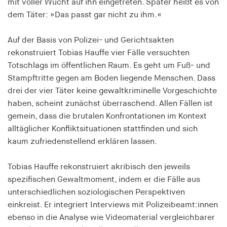
mit voller Wucht auf ihn eingetreten. Später heißt es von
Speichert den Zustimmungsstatus des Benutzers
dem Täter: »Das passt gar nicht zu ihm.«
für Cookies auf der aktuellen Domäne.
Cookie Laufzeit:
Auf der Basis von Polizei- und Gerichtsakten
1 Jahr
rekonstruiert Tobias Hauffe vier Fälle versuchten
Totschlags im öffentlichen Raum. Es geht um Fuß- und
Stampftritte gegen am Boden liegende Menschen. Dass
fe_typo_user
drei der vier Täter keine gewaltkriminelle Vorgeschichte
Name:
haben, scheint zunächst überraschend. Allen Fällen ist
fe_typo_user
gemein, dass die brutalen Konfrontationen im Kontext
alltäglicher Konfliktsituationen stattfinden und sich
Anbieter:
hamburger-edition.de
kaum zufriedenstellend erklären lassen.
Cookie Laufzeit:
Tobias Hauffe rekonstruiert akribisch den jeweils
Sitzung
spezifischen Gewaltmoment, indem er die Fälle aus
unterschiedlichen soziologischen Perspektiven
fonts_loaded
einkreist. Er integriert Interviews mit Polizeibeamt:innen
ebenso in die Analyse wie Videomaterial vergleichbarer
Name: