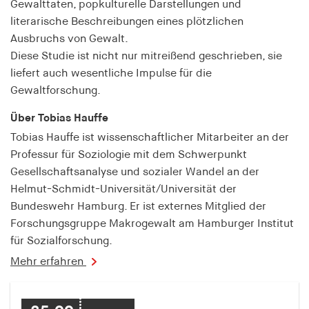
Gewalttaten, popkulturelle Darstellungen und
fonts_loaded
literarische Beschreibungen eines plötzlichen
Anbieter:
Ausbruchs von Gewalt.
hamburger-edition.de
Diese Studie ist nicht nur mitreißend geschrieben, sie
Cookie Laufzeit:
liefert auch wesentliche Impulse für die
7 Tage
Gewaltforschung.
Über Tobias Hauffe
Tobias Hauffe ist wissenschaftlicher Mitarbeiter an der
Professur für Soziologie mit dem Schwerpunkt
Gesellschaftsanalyse und sozialer Wandel an der
Helmut-Schmidt-Universität/Universität der
Bundeswehr Hamburg. Er ist externes Mitglied der
Forschungsgruppe Makrogewalt am Hamburger Institut
für Sozialforschung.
Mehr erfahren