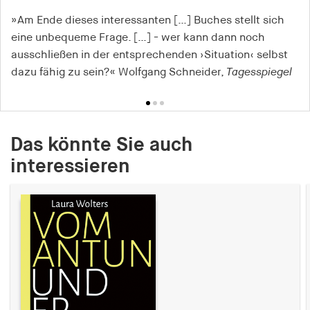
»Am Ende dieses interessanten […] Buches stellt sich
»Tobias Hauffes Studie
»Ein Buch, das wissenschaftlich wertvoll aus
Die Leere im Zentrum der Tat
eine unbequeme Frage. […] - wer kann dann noch
repräsentiert [Trutz von Trothas] ›Ethik der
soziologischer Sicht die Leere und Blackouts beim Täter
ausschließen in der entsprechenden ›Situation‹ selbst
Genauigkeit‹ auf eindrucksvolle Weise.« Mechthild
im Zentrum der Tat beschreibt.« Getrud Hardtmann,
dazu fähig zu sein?« Wolfgang Schneider,
Bereswill,
socialnet
Soziopolis
Tagesspiegel
Das könnte Sie auch
interessieren