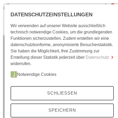
0
DATENSCHUTZEINSTELLUNGEN
Wir verwenden auf unserer Website ausschließlich
Wo bin ich?
technisch notwendige Cookies, um die grundlegenden
Funktionen sicherzustellen. Zudem erstellen wir eine
Gesamtsumme
0,00 €
datenschutzkonforme, anonymisierte Besucherstatistik.
inkl. MwSt.
Sie haben die Möglichkeit, Ihre Zustimmung zur
Erstellung dieser Statistik jederzeit über
Datenschutz
Zum Warenkorb
Zur Kasse
widerrufen.
Notwendige Cookies
SCHLIESSEN
SPEICHERN