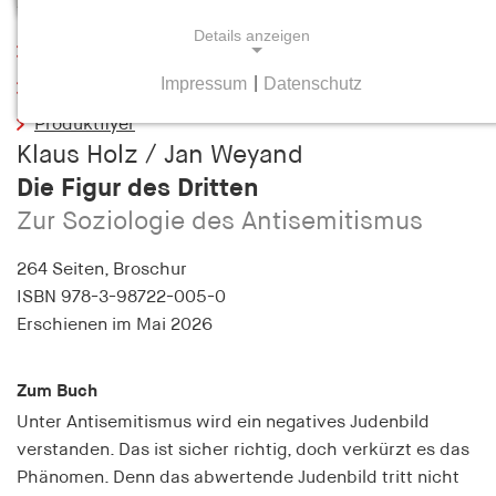
Details anzeigen
Leseprobe
Impressum
|
Datenschutz
Inhaltsverzeichnis
NOTWENDIGE COOKIES
Produktflyer
Notwendige Cookies helfen dabei, eine Webseite
Klaus Holz / Jan Weyand
nutzbar zu machen, indem sie Grundfunktionen
Die Figur des Dritten
wie Seitennavigation und Zugriff auf sichere
Bereiche der Webseite ermöglichen. Die Webseite
Zur Soziologie des Antisemitismus
kann ohne diese Cookies nicht richtig
funktionieren.
264 Seiten,
Broschur
ISBN
978-3-98722-005-0
cookie_consent
Erschienen
im Mai 2026
Name:
cookie_consent
Zum Buch
Unter Antisemitismus wird ein negatives Judenbild
Anbieter:
verstanden. Das ist sicher richtig, doch verkürzt es das
hamburger-edition.de
Phänomen. Denn das abwertende Judenbild tritt nicht
Zweck: