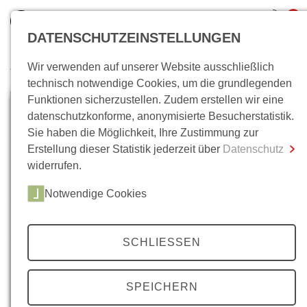
0
DATENSCHUTZEINSTELLUNGEN
Wir verwenden auf unserer Website ausschließlich
Wo bin ich?
technisch notwendige Cookies, um die grundlegenden
Funktionen sicherzustellen. Zudem erstellen wir eine
Gesamtsumme
0,00 €
datenschutzkonforme, anonymisierte Besucherstatistik.
inkl. MwSt.
Sie haben die Möglichkeit, Ihre Zustimmung zur
Erstellung dieser Statistik jederzeit über
Datenschutz
Zum Warenkorb
Zur Kasse
widerrufen.
Notwendige Cookies
SCHLIESSEN
SPEICHERN