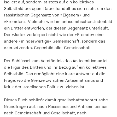
isoliert auf, sondern ist stets auf ein kollektives
Speichert den Zustimmungsstatus des Benutzers
Selbstbild bezogen. Dabei handelt es sich nicht um den
für Cookies auf der aktuellen Domäne.
rassistischen Gegensatz von »Eigenem« und
Cookie Laufzeit:
»Fremden«. Vielmehr wird im antisemitischen Judenbild
1 Jahr
ein Dritter entworfen, der diesen Gegensatz unterläuft.
Der »Jude« verkörpert nicht wie der »Fremde« eine
andere »minderwertige« Gemeinschaft, sondern das
fe_typo_user
»zersetzende« Gegenbild aller Gemeinschaft.
Name:
fe_typo_user
Der Schlüssel zum Verständnis des Antisemitismus ist
Anbieter:
die Figur des Dritten und ihr Bezug auf ein kollektives
hamburger-edition.de
Selbstbild. Das ermöglicht eine klare Antwort auf die
Frage, wo die Grenze zwischen Antisemitismus und
Cookie Laufzeit:
Kritik der israelischen Politik zu ziehen ist.
Sitzung
Dieses Buch schließt damit gesellschaftstheoretische
fonts_loaded
Grundfragen auf: nach Rassismus und Antisemitismus,
nach Gemeinschaft und Gesellschaft, nach
Name: