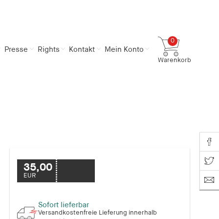
0
Presse
Rights
Kontakt
Mein Konto
Warenkorb
Gesamtsumme
0,00 €
inkl. MwSt.
Zum Warenkorb
Zur Kasse
Share o
Share on T
35,00
EUR
Sofort lieferbar
Versandkostenfreie Lieferung innerhalb