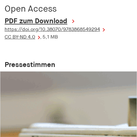
Open Access
PDF zum Download
https://doi.org/10.38070/9783868549294
CC BY-ND 4.0
, 5,1 MB
Pressestimmen