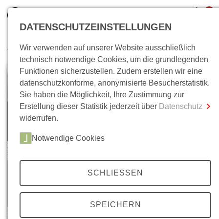
0
DATENSCHUTZEINSTELLUNGEN
Wir verwenden auf unserer Website ausschließlich
Wo bin ich?
technisch notwendige Cookies, um die grundlegenden
Funktionen sicherzustellen. Zudem erstellen wir eine
Gesamtsumme
0,00 €
datenschutzkonforme, anonymisierte Besucherstatistik.
inkl. MwSt.
Sie haben die Möglichkeit, Ihre Zustimmung zur
Erstellung dieser Statistik jederzeit über
Datenschutz
Zum Warenkorb
Zur Kasse
widerrufen.
Notwendige Cookies
SCHLIESSEN
SPEICHERN