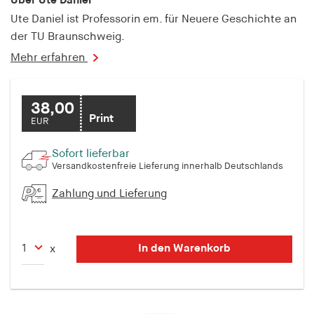
Über Ute Daniel
fonts_loaded
Ute Daniel ist Professorin em. für Neuere Geschichte an
Anbieter:
der TU Braunschweig.
hamburger-edition.de
Mehr erfahren
Cookie Laufzeit:
7 Tage
38,00
Print
EUR
Sofort lieferbar
Versandkostenfreie Lieferung innerhalb Deutschlands
Zahlung und Lieferung
In den Warenkorb
x