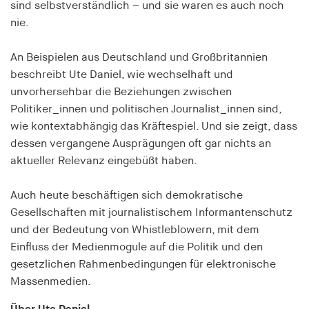
sind selbstverständlich – und sie waren es auch noch
Speichert den Zustimmungsstatus des Benutzers
nie.
für Cookies auf der aktuellen Domäne.
Cookie Laufzeit:
An Beispielen aus Deutschland und Großbritannien
1 Jahr
beschreibt Ute Daniel, wie wechselhaft und
unvorhersehbar die Beziehungen zwischen
Politiker_innen und politischen Journalist_innen sind,
fe_typo_user
wie kontextabhängig das Kräftespiel. Und sie zeigt, dass
Name:
dessen vergangene Ausprägungen oft gar nichts an
fe_typo_user
aktueller Relevanz eingebüßt haben.
Anbieter:
hamburger-edition.de
Auch heute beschäftigen sich demokratische
Gesellschaften mit journalistischem Informantenschutz
Cookie Laufzeit:
und der Bedeutung von Whistleblowern, mit dem
Sitzung
Einfluss der Medienmogule auf die Politik und den
gesetzlichen Rahmenbedingungen für elektronische
fonts_loaded
Massenmedien.
Name: