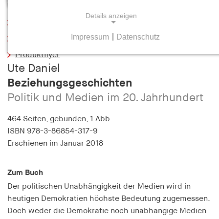
Details anzeigen
Leseprobe
Impressum
|
Datenschutz
Inhaltsverzeichnis
NOTWENDIGE COOKIES
Produktflyer
Notwendige Cookies helfen dabei, eine Webseite
Ute Daniel
nutzbar zu machen, indem sie Grundfunktionen
Beziehungsgeschichten
wie Seitennavigation und Zugriff auf sichere
Bereiche der Webseite ermöglichen. Die Webseite
Politik und Medien im 20. Jahrhundert
kann ohne diese Cookies nicht richtig
funktionieren.
464 Seiten,
gebunden, 1 Abb.
ISBN
978-3-86854-317-9
cookie_consent
Erschienen
im Januar 2018
Name:
cookie_consent
Zum Buch
Der politischen Unabhängigkeit der Medien wird in
Anbieter:
heutigen Demokratien höchste Bedeutung zugemessen.
hamburger-edition.de
Doch weder die Demokratie noch unabhängige Medien
Zweck: