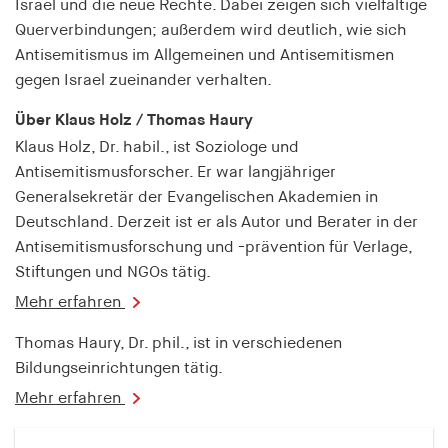
Israel und die neue Rechte. Dabei zeigen sich vielfältige
fonts_loaded
Querverbindungen; außerdem wird deutlich, wie sich
Anbieter:
Antisemitismus im Allgemeinen und Antisemitismen
hamburger-edition.de
gegen Israel zueinander verhalten.
Cookie Laufzeit:
Über Klaus Holz / Thomas Haury
7 Tage
Klaus Holz, Dr. habil., ist Soziologe und
Antisemitismusforscher. Er war langjähriger
Generalsekretär der Evangelischen Akademien in
Deutschland. Derzeit ist er als Autor und Berater in der
Antisemitismusforschung und -prävention für Verlage,
Stiftungen und NGOs tätig.
Mehr erfahren
Thomas Haury, Dr. phil., ist in verschiedenen
Bildungseinrichtungen tätig.
Mehr erfahren