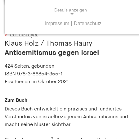
Details anzeigen
Leseprobe
Impressum
|
Datenschutz
Inhaltsverzeichnis
NOTWENDIGE COOKIES
Produktflyer
Notwendige Cookies helfen dabei, eine Webseite
Klaus Holz / Thomas Haury
nutzbar zu machen, indem sie Grundfunktionen
Antisemitismus gegen Israel
wie Seitennavigation und Zugriff auf sichere
Bereiche der Webseite ermöglichen. Die Webseite
424 Seiten,
gebunden
kann ohne diese Cookies nicht richtig
ISBN
978-3-86854-355-1
funktionieren.
Erschienen
im Oktober 2021
cookie_consent
Zum Buch
Name:
cookie_consent
Dieses Buch entwickelt ein präzises und fundiertes
Verständnis von israelbezogenem Antisemitismus und
Anbieter:
macht seine Muster sichtbar.
hamburger-edition.de
Zweck: