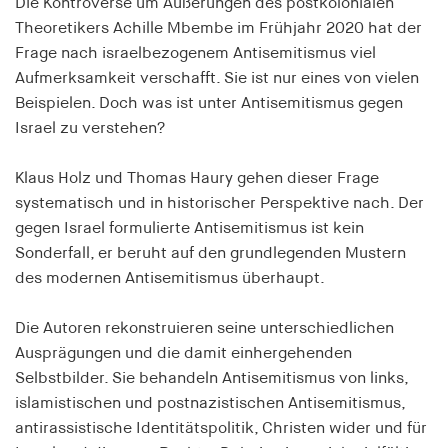
Die Kontroverse um Äußerungen des postkolonialen
Speichert den Zustimmungsstatus des Benutzers
Theoretikers Achille Mbembe im Frühjahr 2020 hat der
für Cookies auf der aktuellen Domäne.
Frage nach israelbezogenem Antisemitismus viel
Aufmerksamkeit verschafft. Sie ist nur eines von vielen
Cookie Laufzeit:
1 Jahr
Beispielen. Doch was ist unter Antisemitismus gegen
Israel zu verstehen?
fe_typo_user
Klaus Holz und Thomas Haury gehen dieser Frage
Name:
systematisch und in historischer Perspektive nach. Der
fe_typo_user
gegen Israel formulierte Antisemitismus ist kein
Sonderfall, er beruht auf den grundlegenden Mustern
Anbieter:
des modernen Antisemitismus überhaupt.
hamburger-edition.de
Cookie Laufzeit:
Die Autoren rekonstruieren seine unterschiedlichen
Sitzung
Ausprägungen und die damit einhergehenden
Selbstbilder. Sie behandeln Antisemitismus von links,
fonts_loaded
islamistischen und postnazistischen Antisemitismus,
antirassistische Identitätspolitik, Christen wider und für
Name: