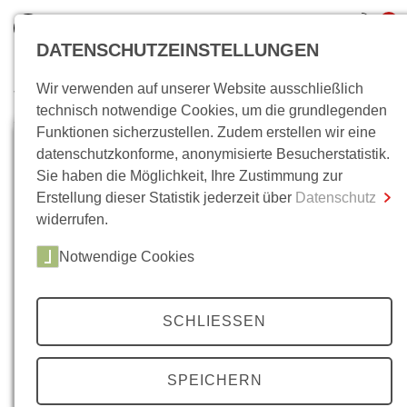
0
DATENSCHUTZEINSTELLUNGEN
Wir verwenden auf unserer Website ausschließlich
Wo bin ich?
technisch notwendige Cookies, um die grundlegenden
Funktionen sicherzustellen. Zudem erstellen wir eine
Gesamtsumme
0,00 €
datenschutzkonforme, anonymisierte Besucherstatistik.
inkl. MwSt.
Sie haben die Möglichkeit, Ihre Zustimmung zur
Erstellung dieser Statistik jederzeit über
Datenschutz
Zum Warenkorb
Zur Kasse
widerrufen.
Notwendige Cookies
SCHLIESSEN
SPEICHERN