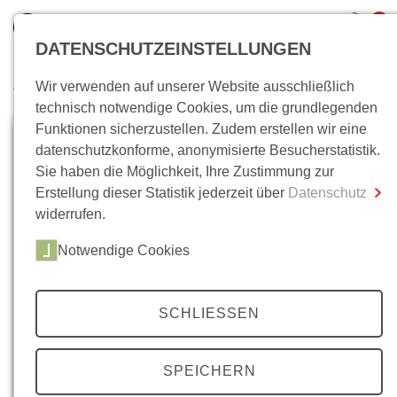
0
DATENSCHUTZEINSTELLUNGEN
Wir verwenden auf unserer Website ausschließlich
Wo bin ich?
technisch notwendige Cookies, um die grundlegenden
Funktionen sicherzustellen. Zudem erstellen wir eine
Gesamtsumme
0,00 €
datenschutzkonforme, anonymisierte Besucherstatistik.
inkl. MwSt.
Sie haben die Möglichkeit, Ihre Zustimmung zur
Erstellung dieser Statistik jederzeit über
Datenschutz
Zum Warenkorb
Zur Kasse
widerrufen.
Notwendige Cookies
SCHLIESSEN
SPEICHERN