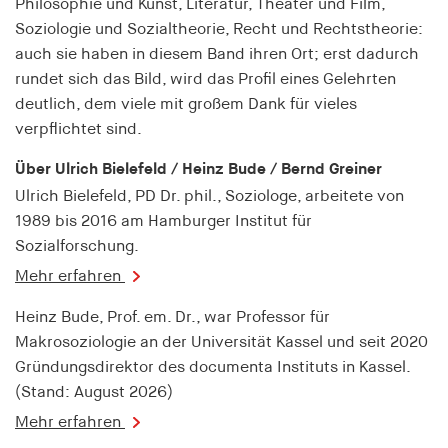
Philosophie und Kunst, Literatur, Theater und Film,
fonts_loaded
Soziologie und Sozialtheorie, Recht und Rechtstheorie:
Anbieter:
auch sie haben in diesem Band ihren Ort; erst dadurch
hamburger-edition.de
rundet sich das Bild, wird das Profil eines Gelehrten
deutlich, dem viele mit großem Dank für vieles
Cookie Laufzeit:
7 Tage
verpflichtet sind.
Über Ulrich Bielefeld / Heinz Bude / Bernd Greiner
Ulrich Bielefeld, PD Dr. phil., Soziologe, arbeitete von
1989 bis 2016 am Hamburger Institut für
Sozialforschung.
Mehr erfahren
Heinz Bude, Prof. em. Dr., war Professor für
Makrosoziologie an der Universität Kassel und seit 2020
Gründungsdirektor des documenta Instituts in Kassel.
(Stand: August 2026)
Mehr erfahren