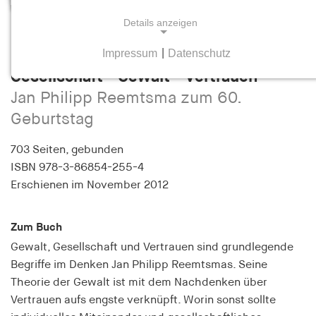
Details anzeigen
Ulrich Bielefeld / Heinz Bude / Bernd
Impressum
|
Datenschutz
Greiner
NOTWENDIGE COOKIES
Gesellschaft - Gewalt - Vertrauen
Notwendige Cookies helfen dabei, eine Webseite
Jan Philipp Reemtsma zum 60.
nutzbar zu machen, indem sie Grundfunktionen
Geburtstag
wie Seitennavigation und Zugriff auf sichere
Bereiche der Webseite ermöglichen. Die Webseite
703 Seiten,
gebunden
kann ohne diese Cookies nicht richtig
ISBN
978-3-86854-255-4
funktionieren.
Erschienen
im November 2012
cookie_consent
Zum Buch
Name:
cookie_consent
Gewalt, Gesellschaft und Vertrauen sind grundlegende
Begriffe im Denken Jan Philipp Reemtsmas. Seine
Anbieter:
Theorie der Gewalt ist mit dem Nachdenken über
hamburger-edition.de
Vertrauen aufs engste verknüpft. Worin sonst sollte
Zweck: