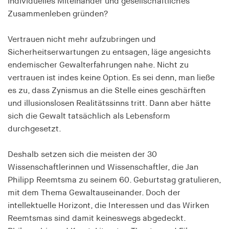
individuelles Miteinander und gesellschaftliches
Speichert den Zustimmungsstatus des Benutzers
Zusammenleben gründen?
für Cookies auf der aktuellen Domäne.
Vertrauen nicht mehr aufzubringen und
Cookie Laufzeit:
1 Jahr
Sicherheitserwartungen zu entsagen, läge angesichts
endemischer Gewalterfahrungen nahe. Nicht zu
vertrauen ist indes keine Option. Es sei denn, man ließe
fe_typo_user
es zu, dass Zynismus an die Stelle eines geschärften
Name:
und illusionslosen Realitätssinns tritt. Dann aber hätte
fe_typo_user
sich die Gewalt tatsächlich als Lebensform
durchgesetzt.
Anbieter:
hamburger-edition.de
Deshalb setzen sich die meisten der 30
Cookie Laufzeit:
Wissenschaftlerinnen und Wissenschaftler, die Jan
Sitzung
Philipp Reemtsma zu seinem 60. Geburtstag gratulieren,
mit dem Thema Gewaltauseinander. Doch der
fonts_loaded
intellektuelle Horizont, die Interessen und das Wirken
Reemtsmas sind damit keineswegs abgedeckt.
Name: