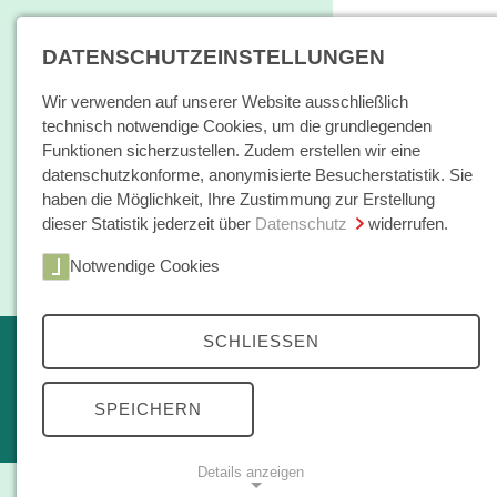
DATENSCHUTZEINSTELLUNGEN
Wir verwenden auf unserer Website ausschließlich
technisch notwendige Cookies, um die grundlegenden
Funktionen sicherzustellen. Zudem erstellen wir eine
datenschutzkonforme, anonymisierte Besucherstatistik. Sie
haben die Möglichkeit, Ihre Zustimmung zur Erstellung
dieser Statistik jederzeit über
Datenschutz
widerrufen.
Home
Notwendige Cookies
Bücher / E-Books
Hamburger E
SCHLIESSEN
Erscheint in Kürze
Themen
kleine reihe
SPEICHERN
Open Access
Details anzeigen
Zeitschrift