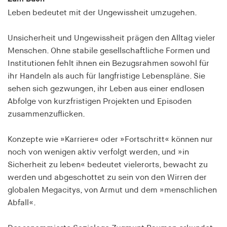
Speichert den Zustimmungsstatus des Benutzers
Leben bedeutet mit der Ungewissheit umzugehen.
für Cookies auf der aktuellen Domäne.
Unsicherheit und Ungewissheit prägen den Alltag vieler
Cookie Laufzeit:
1 Jahr
Menschen. Ohne stabile gesellschaftliche Formen und
Institutionen fehlt ihnen ein Bezugsrahmen sowohl für
ihr Handeln als auch für langfristige Lebenspläne. Sie
fe_typo_user
sehen sich gezwungen, ihr Leben aus einer endlosen
Name:
Abfolge von kurzfristigen Projekten und Episoden
fe_typo_user
zusammenzuflicken.
Anbieter:
Konzepte wie »Karriere« oder »Fortschritt« können nur
hamburger-edition.de
noch von wenigen aktiv verfolgt werden, und »in
Cookie Laufzeit:
Sicherheit zu leben« bedeutet vielerorts, bewacht zu
Sitzung
werden und abgeschottet zu sein von den Wirren der
globalen Megacitys, von Armut und dem »menschlichen
fonts_loaded
Abfall«.
Name: