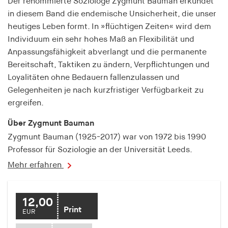
Der renommierte Soziologe Zygmunt Bauman erkundet
fonts_loaded
in diesem Band die endemische Unsicherheit, die unser
Anbieter:
heutiges Leben formt. In »flüchtigen Zeiten« wird dem
hamburger-edition.de
Individuum ein sehr hohes Maß an Flexibilität und
Anpassungsfähigkeit abverlangt und die permanente
Cookie Laufzeit:
Bereitschaft, Taktiken zu ändern, Verpflichtungen und
7 Tage
Loyalitäten ohne Bedauern fallenzulassen und
Gelegenheiten je nach kurzfristiger Verfügbarkeit zu
ergreifen.
Über Zygmunt Bauman
Zygmunt Bauman (1925-2017) war von 1972 bis 1990
Professor für Soziologie an der Universität Leeds.
Mehr erfahren
12,00
Print
EUR