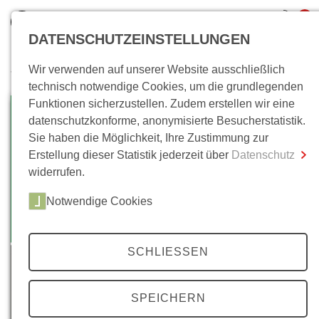
0
DATENSCHUTZEINSTELLUNGEN
Wir verwenden auf unserer Website ausschließlich
Wo bin ich?
technisch notwendige Cookies, um die grundlegenden
Funktionen sicherzustellen. Zudem erstellen wir eine
Gesamtsumme
0,00 €
datenschutzkonforme, anonymisierte Besucherstatistik.
inkl. MwSt.
Sie haben die Möglichkeit, Ihre Zustimmung zur
Erstellung dieser Statistik jederzeit über
Datenschutz
Zum Warenkorb
Zur Kasse
widerrufen.
Notwendige Cookies
SCHLIESSEN
SPEICHERN