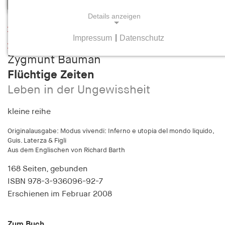
Details anzeigen
Leseprobe
Impressum
|
Datenschutz
NOTWENDIGE COOKIES
Inhaltsverzeichnis
Zygmunt Bauman
Notwendige Cookies helfen dabei, eine Webseite
nutzbar zu machen, indem sie Grundfunktionen
Flüchtige Zeiten
wie Seitennavigation und Zugriff auf sichere
Leben in der Ungewissheit
Bereiche der Webseite ermöglichen. Die Webseite
kann ohne diese Cookies nicht richtig
kleine reihe
funktionieren.
Originalausgabe: Modus vivendi: Inferno e utopia del mondo liquido,
Guis. Laterza & Figli
cookie_consent
Aus dem Englischen von Richard Barth
Name:
168 Seiten,
gebunden
cookie_consent
ISBN
978-3-936096-92-7
Erschienen
im Februar 2008
Anbieter:
hamburger-edition.de
Zum Buch
Zweck: