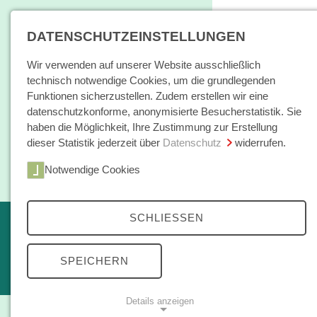
DATENSCHUTZEINSTELLUNGEN
Wir verwenden auf unserer Website ausschließlich
technisch notwendige Cookies, um die grundlegenden
Funktionen sicherzustellen. Zudem erstellen wir eine
datenschutzkonforme, anonymisierte Besucherstatistik. Sie
haben die Möglichkeit, Ihre Zustimmung zur Erstellung
dieser Statistik jederzeit über
Datenschutz
widerrufen.
Home
Notwendige Cookies
Bücher / E-Books
Hamburger E
SCHLIESSEN
Erscheint in Kürze
Themen
kleine reihe
SPEICHERN
Open Access
Details anzeigen
Zeitschrift