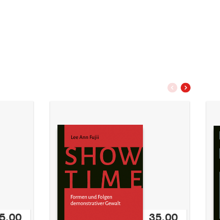
vorherige
nächstes
Slide
Slide
5,00
35,00