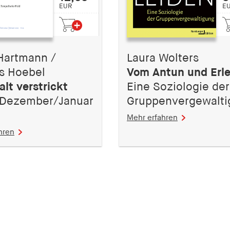
EUR
E
Hartmann /
Laura Wolters
s Hoebel
Vom Antun und Erl
alt verstrickt
Eine Soziologie der
 Dezember/Januar
Gruppenvergewalti
Mehr erfahren
hren