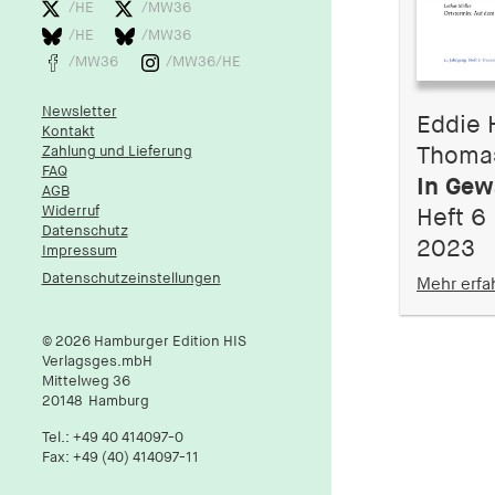
/HE
/MW36
/HE
/MW36
/MW36
/MW36/HE
Newsletter
Eddie 
Kontakt
Zahlung und Lieferung
Thoma
FAQ
In Gew
AGB
Widerruf
Heft 6
Datenschutz
2023
Impressum
Datenschutzeinstellungen
Mehr erfa
© 2026 Hamburger Edition HIS
Verlagsges.mbH
Mittelweg 36
20148
Hamburg
Tel.:
+49 40 414097-0
Fax: +49 (40) 414097-11