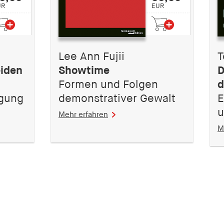
UR
EUR
Lee Ann Fujii
T
eiden
Showtime
D
Formen und Folgen
d
gung
demonstrativer Gewalt
E
u
Mehr erfahren
M