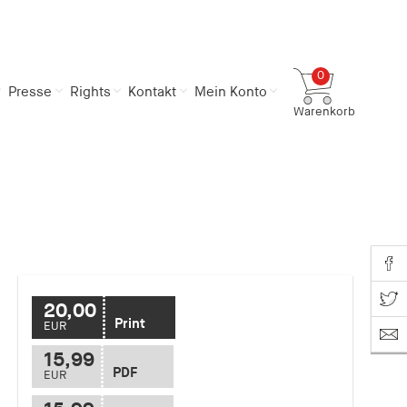
0
Presse
Rights
Kontakt
Mein Konto
Warenkorb
Gesamtsumme
0,00 €
inkl. MwSt.
Zum Warenkorb
Zur Kasse
Share o
Share on T
20,00
Print
EUR
15,99
PDF
EUR