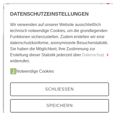
0
DATENSCHUTZEINSTELLUNGEN
Wir verwenden auf unserer Website ausschließlich
Wo bin ich?
technisch notwendige Cookies, um die grundlegenden
Funktionen sicherzustellen. Zudem erstellen wir eine
Gesamtsumme
0,00 €
datenschutzkonforme, anonymisierte Besucherstatistik.
inkl. MwSt.
Sie haben die Möglichkeit, Ihre Zustimmung zur
Erstellung dieser Statistik jederzeit über
Datenschutz
Zum Warenkorb
Zur Kasse
widerrufen.
Notwendige Cookies
SCHLIESSEN
SPEICHERN