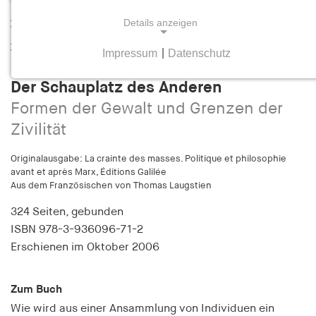
Details anzeigen
Leseprobe
Inhaltsverzeichnis
Impressum
|
Datenschutz
Etienne Balibar
NOTWENDIGE COOKIES
Notwendige Cookies helfen dabei, eine Webseite
Der Schauplatz des Anderen
nutzbar zu machen, indem sie Grundfunktionen
Formen der Gewalt und Grenzen der
wie Seitennavigation und Zugriff auf sichere
Zivilität
Bereiche der Webseite ermöglichen. Die Webseite
kann ohne diese Cookies nicht richtig
Originalausgabe: La crainte des masses. Politique et philosophie
funktionieren.
avant et après Marx, Éditions Galilée
Aus dem Französischen von Thomas Laugstien
cookie_consent
324 Seiten,
gebunden
ISBN
978-3-936096-71-2
Name:
cookie_consent
Erschienen
im Oktober 2006
Anbieter:
hamburger-edition.de
Zum Buch
Wie wird aus einer Ansammlung von Individuen ein
Zweck: