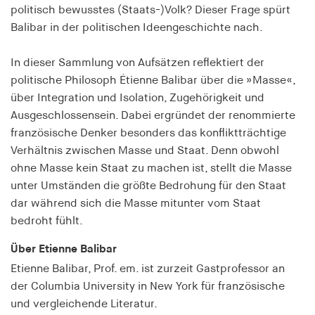
politisch bewusstes (Staats-)Volk? Dieser Frage spürt
Speichert den Zustimmungsstatus des Benutzers
Balibar in der politischen Ideengeschichte nach.
für Cookies auf der aktuellen Domäne.
Cookie Laufzeit:
In dieser Sammlung von Aufsätzen reflektiert der
1 Jahr
politische Philosoph Étienne Balibar über die »Masse«,
über Integration und Isolation, Zugehörigkeit und
fe_typo_user
Ausgeschlossensein. Dabei ergründet der renommierte
französische Denker besonders das konfliktträchtige
Name:
Verhältnis zwischen Masse und Staat. Denn obwohl
fe_typo_user
ohne Masse kein Staat zu machen ist, stellt die Masse
Anbieter:
unter Umständen die größte Bedrohung für den Staat
hamburger-edition.de
dar während sich die Masse mitunter vom Staat
bedroht fühlt.
Cookie Laufzeit:
Sitzung
Über Etienne Balibar
Etienne Balibar, Prof. em. ist zurzeit Gastprofessor an
fonts_loaded
der Columbia University in New York für französische
und vergleichende Literatur.
Name: