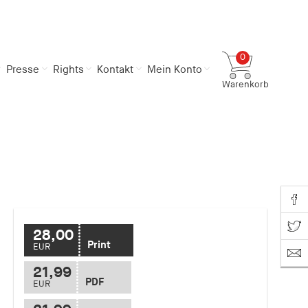
0
Presse
Rights
Kontakt
Mein Konto
Warenkorb
Gesamtsumme
0,00 €
inkl. MwSt.
Zum Warenkorb
Zur Kasse
Share o
Share on T
28,00
Print
EUR
21,99
PDF
EUR