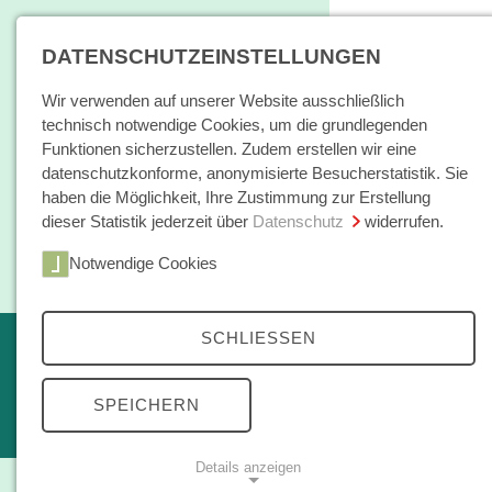
DATENSCHUTZEINSTELLUNGEN
Wir verwenden auf unserer Website ausschließlich
technisch notwendige Cookies, um die grundlegenden
Funktionen sicherzustellen. Zudem erstellen wir eine
datenschutzkonforme, anonymisierte Besucherstatistik. Sie
haben die Möglichkeit, Ihre Zustimmung zur Erstellung
dieser Statistik jederzeit über
Datenschutz
widerrufen.
Home
Notwendige Cookies
Bücher / E-Books
Hamburger E
SCHLIESSEN
Erscheint in Kürze
Themen
kleine reihe
SPEICHERN
Open Access
Details anzeigen
Zeitschrift