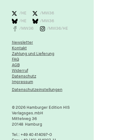
1 Jahr
/HE
/MW36
fe_typo_user
/HE
/MW36
/MW36
/MW36/HE
Name:
fe_typo_user
Newsletter
Anbieter:
Kontakt
hamburger-edition.de
Zahlung und Lieferung
FAQ
Cookie Laufzeit:
AGB
Sitzung
Widerruf
Datenschutz
Impressum
fonts_loaded
Datenschutzeinstellungen
Name:
fonts_loaded
© 2026 Hamburger Edition HIS
Verlagsges.mbH
Anbieter:
Mittelweg 36
hamburger-edition.de
20148
Hamburg
Cookie Laufzeit:
Tel.:
+49 40 414097-0
7 Tage