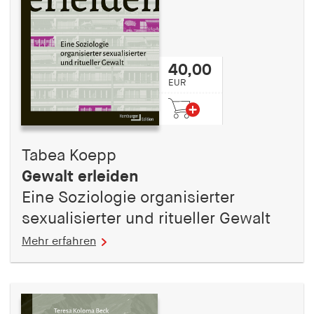
Speichert den Zustimmungsstatus des Benutzers
für Cookies auf der aktuellen Domäne.
Cookie Laufzeit:
40,00
1 Jahr
EUR
fe_typo_user
Name:
Tabea Koepp
fe_typo_user
Gewalt erleiden
Anbieter:
Eine Soziologie organisierter
hamburger-edition.de
sexualisierter und ritueller Gewalt
Cookie Laufzeit:
Sitzung
Mehr erfahren
fonts_loaded
Name: