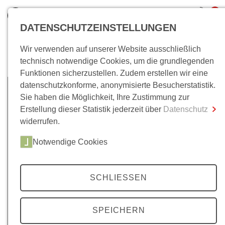
0
DATENSCHUTZEINSTELLUNGEN
Wir verwenden auf unserer Website ausschließlich
Bücher/E-Books
technisch notwendige Cookies, um die grundlegenden
Funktionen sicherzustellen. Zudem erstellen wir eine
Gesamtsumme
0,00 €
datenschutzkonforme, anonymisierte Besucherstatistik.
inkl. MwSt.
Sie haben die Möglichkeit, Ihre Zustimmung zur
Erstellung dieser Statistik jederzeit über
Datenschutz
Zum Warenkorb
Zur Kasse
widerrufen.
Notwendige Cookies
SCHLIESSEN
SPEICHERN