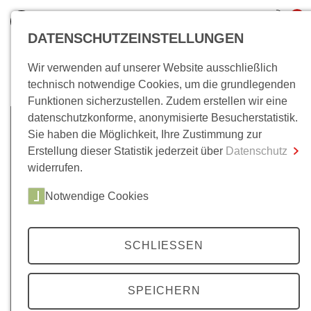
0
DATENSCHUTZEINSTELLUNGEN
Wir verwenden auf unserer Website ausschließlich
Bücher/E-Books
technisch notwendige Cookies, um die grundlegenden
Funktionen sicherzustellen. Zudem erstellen wir eine
Gesamtsumme
0,00 €
datenschutzkonforme, anonymisierte Besucherstatistik.
inkl. MwSt.
Sie haben die Möglichkeit, Ihre Zustimmung zur
Erstellung dieser Statistik jederzeit über
Datenschutz
Zum Warenkorb
Zur Kasse
widerrufen.
Notwendige Cookies
SCHLIESSEN
SPEICHERN