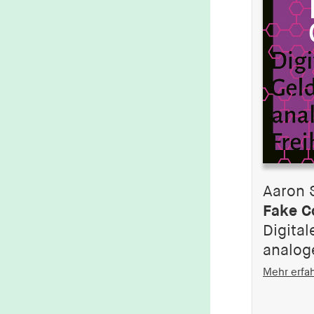
Aaron 
Fake C
Digita
analog
Mehr erfa