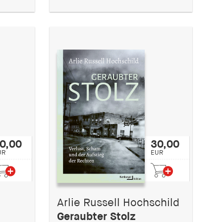
0,00
30,00
UR
EUR
Arlie Russell Hochschild
Geraubter Stolz