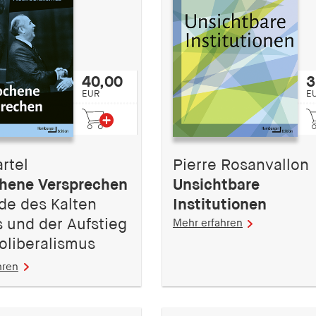
40,00
3
EUR
E
artel
Pierre Rosanvallon
hene Versprechen
Unsichtbare
de des Kalten
Institutionen
s und der Aufstieg
Mehr erfahren
oliberalismus
hren