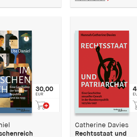
30,00
4
EUR
E
niel
Catherine Davies
schenreich
Rechtsstaat und