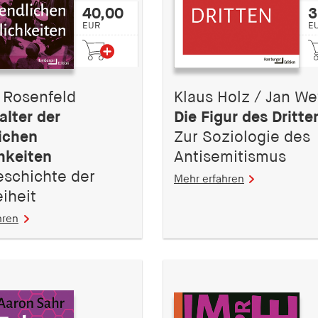
40,00
3
EUR
E
 Rosenfeld
Klaus Holz / Jan W
alter der
Die Figur des Dritte
ichen
Zur Soziologie des
hkeiten
Antisemitismus
eschichte der
Mehr erfahren
iheit
hren