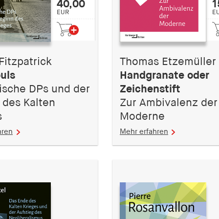
40,00
1
EUR
E
Fitzpatrick
Thomas Etzemüller
uls
Handgranate oder
ische DPs und der
Zeichenstift
 des Kalten
Zur Ambivalenz der
s
Moderne
hren
Mehr erfahren