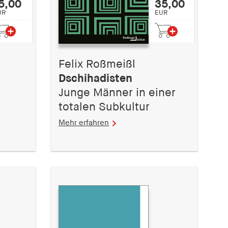
5,00
35,00
UR
EUR
Felix Roßmeißl
Dschihadisten
Junge Männer in einer
totalen Subkultur
Mehr erfahren