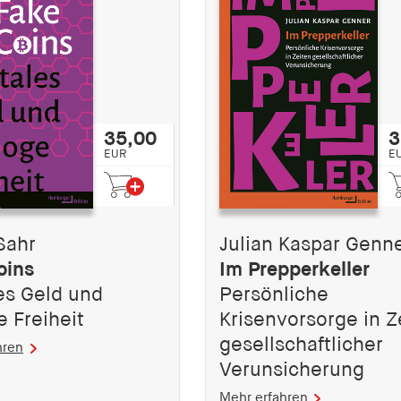
35,00
3
EUR
E
Sahr
Julian Kaspar Genn
oins
Im Prepperkeller
les Geld und
Persönliche
e Freiheit
Krisenvorsorge in Z
gesellschaftlicher
hren
Verunsicherung
Mehr erfahren