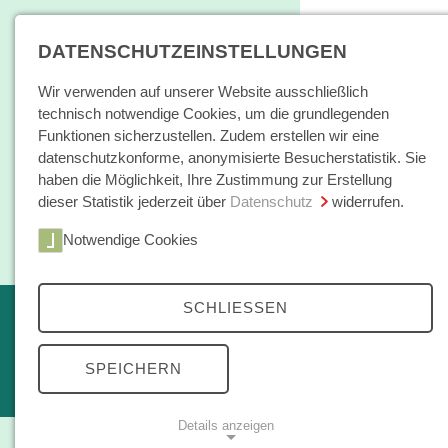
DATENSCHUTZEINSTELLUNGEN
Wir verwenden auf unserer Website ausschließlich
technisch notwendige Cookies, um die grundlegenden
Funktionen sicherzustellen. Zudem erstellen wir eine
datenschutzkonforme, anonymisierte Besucherstatistik. Sie
haben die Möglichkeit, Ihre Zustimmung zur Erstellung
dieser Statistik jederzeit über
Datenschutz
widerrufen.
Home
Notwendige Cookies
Bücher / E-Books
Bücher
SCHLIESSEN
Erscheint in Kürze
Themen
kleine reihe
SPEICHERN
Open Access
Details anzeigen
Zeitschrift