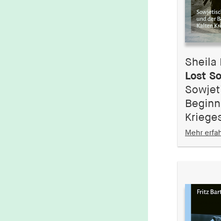
Sheila 
Lost So
Sowjet
Beginn
Kriege
Mehr erfa