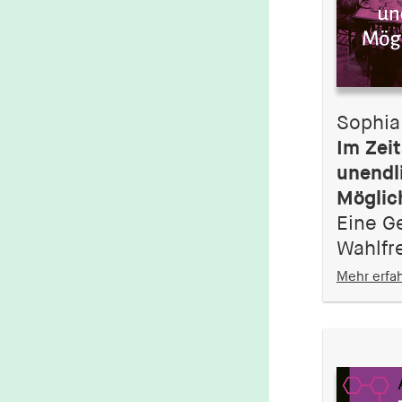
1 Jahr
fe_typo_user
Name:
fe_typo_user
Sophia
Anbieter:
Im Zeit
hamburger-edition.de
unendl
Cookie Laufzeit:
Möglic
Sitzung
Eine G
Wahlfre
fonts_loaded
Mehr erfa
Name:
fonts_loaded
Anbieter:
hamburger-edition.de
Cookie Laufzeit:
7 Tage