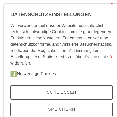
0
DATENSCHUTZEINSTELLUNGEN
Wir verwenden auf unserer Website ausschließlich
Bücher/E-Books
technisch notwendige Cookies, um die grundlegenden
Funktionen sicherzustellen. Zudem erstellen wir eine
Gesamtsumme
0,00 €
datenschutzkonforme, anonymisierte Besucherstatistik.
inkl. MwSt.
Sie haben die Möglichkeit, Ihre Zustimmung zur
Erstellung dieser Statistik jederzeit über
Datenschutz
Zum Warenkorb
Zur Kasse
widerrufen.
Notwendige Cookies
SCHLIESSEN
SPEICHERN