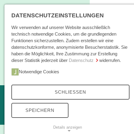
DATENSCHUTZEINSTELLUNGEN
Wir verwenden auf unserer Website ausschließlich
technisch notwendige Cookies, um die grundlegenden
Funktionen sicherzustellen. Zudem erstellen wir eine
datenschutzkonforme, anonymisierte Besucherstatistik. Sie
haben die Möglichkeit, Ihre Zustimmung zur Erstellung
dieser Statistik jederzeit über
Datenschutz
widerrufen.
Home
Notwendige Cookies
Bücher / E-Books
Bücher
SCHLIESSEN
Erscheint in Kürze
Themen
kleine reihe
SPEICHERN
Open Access
Details anzeigen
Zeitschrift