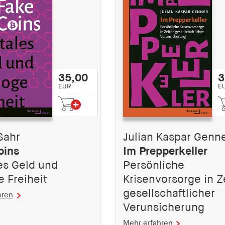
35,00
3
EUR
E
Sahr
Julian Kaspar Genn
oins
Im Prepperkeller
les Geld und
Persönliche
e Freiheit
Krisenvorsorge in Z
gesellschaftlicher
hren
Verunsicherung
Mehr erfahren