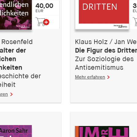
40,00
3
EUR
E
 Rosenfeld
Klaus Holz / Jan W
alter der
Die Figur des Dritte
ichen
Zur Soziologie des
hkeiten
Antisemitismus
eschichte der
Mehr erfahren
iheit
hren