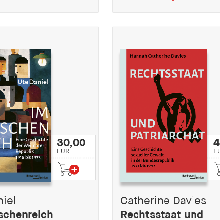
30,00
4
EUR
E
niel
Catherine Davies
schenreich
Rechtsstaat und