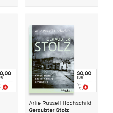
0,00
30,00
UR
EUR
Arlie Russell Hochschild
Geraubter Stolz