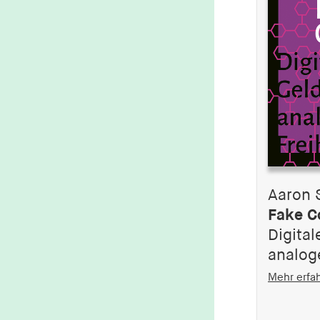
Aaron 
Fake C
Digita
analog
Mehr erfa