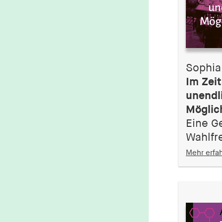
1 Jahr
fe_typo_user
Name:
fe_typo_user
Sophia
Anbieter:
Im Zeit
hamburger-edition.de
unendl
Cookie Laufzeit:
Möglic
Sitzung
Eine G
Wahlfre
fonts_loaded
Mehr erfa
Name:
fonts_loaded
Anbieter:
hamburger-edition.de
Cookie Laufzeit:
7 Tage