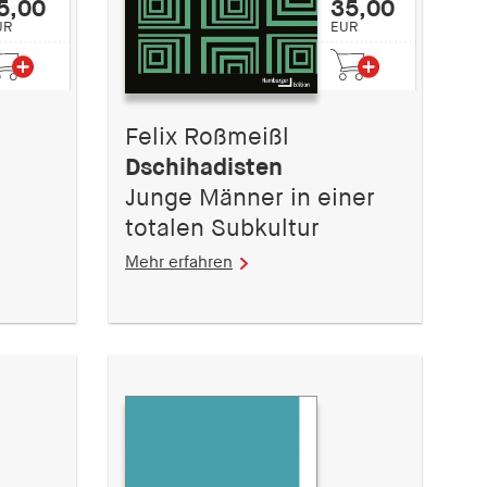
5,00
35,00
UR
EUR
Felix Roßmeißl
Dschihadisten
Junge Männer in einer
totalen Subkultur
Mehr erfahren