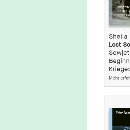
Sheila 
Lost So
Sowjet
Beginn
Kriege
Mehr erfa