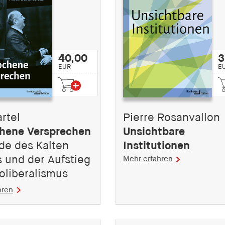
40,00
3
EUR
E
artel
Pierre Rosanvallon
hene Versprechen
Unsichtbare
de des Kalten
Institutionen
s und der Aufstieg
Mehr erfahren
oliberalismus
hren