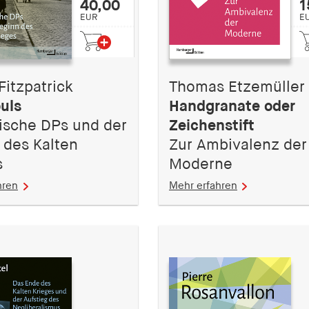
40,00
1
EUR
E
Fitzpatrick
Thomas Etzemüller
uls
Handgranate oder
ische DPs und der
Zeichenstift
 des Kalten
Zur Ambivalenz der
s
Moderne
hren
Mehr erfahren