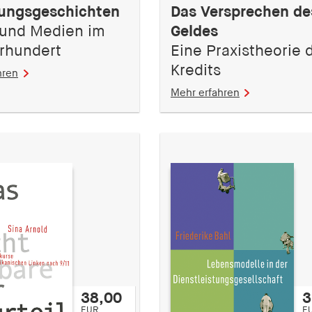
ungsgeschichten
Das Versprechen de
k und Medien im
Geldes
hrhundert
Eine Praxistheorie 
Kredits
hren
Mehr erfahren
38,00
3
EUR
E