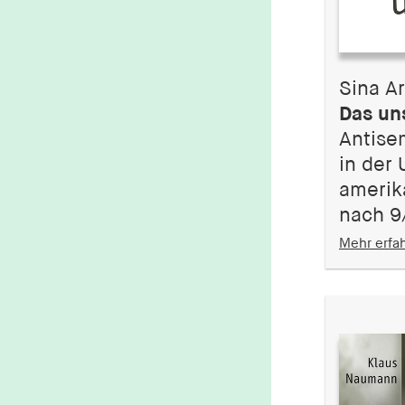
Sina A
Das uns
Antise
in der 
amerik
nach 9
Mehr erfa