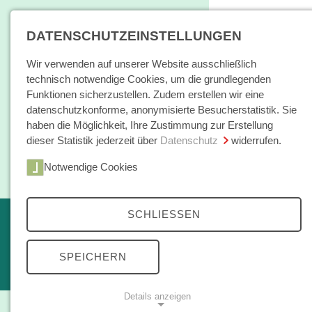
DATENSCHUTZEINSTELLUNGEN
Wir verwenden auf unserer Website ausschließlich
technisch notwendige Cookies, um die grundlegenden
Funktionen sicherzustellen. Zudem erstellen wir eine
datenschutzkonforme, anonymisierte Besucherstatistik. Sie
haben die Möglichkeit, Ihre Zustimmung zur Erstellung
dieser Statistik jederzeit über
Datenschutz
widerrufen.
Home
Notwendige Cookies
Bücher / E-Books
Bücher
SCHLIESSEN
Erscheint in Kürze
Themen
kleine reihe
SPEICHERN
Open Access
Details anzeigen
Zeitschrift