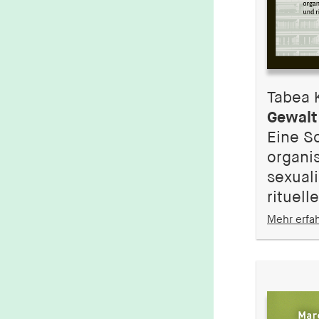
1 Jahr
fe_typo_user
Name:
fe_typo_user
Tabea 
Anbieter:
Gewalt
hamburger-edition.de
Eine S
Cookie Laufzeit:
organis
Sitzung
sexuali
rituell
fonts_loaded
Mehr erfa
Name:
fonts_loaded
Anbieter:
hamburger-edition.de
Cookie Laufzeit:
7 Tage