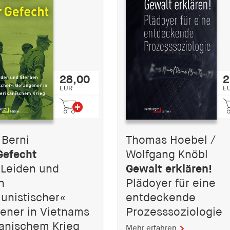
28,00
2
EUR
E
 Berni
Thomas Hoebel /
Gefecht
Wolfgang Knöbl
 Leiden und
Gewalt erklären!
n
Plädoyer für eine
nistischer«
entdeckende
ener in Vietnams
Prozesssoziologie
anischem Krieg
Mehr erfahren