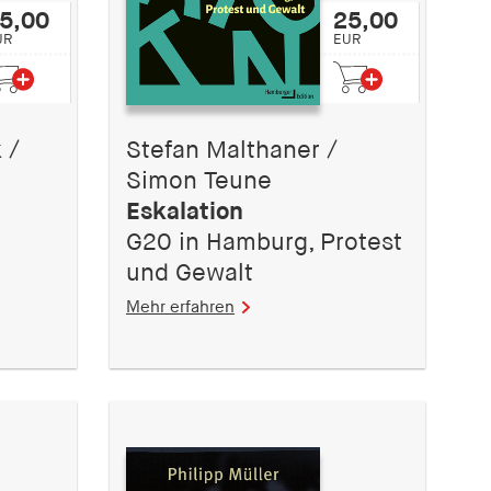
5,00
25,00
UR
EUR
 /
Stefan Malthaner /
Simon Teune
Eskalation
e
G20 in Hamburg, Protest
und Gewalt
Mehr erfahren