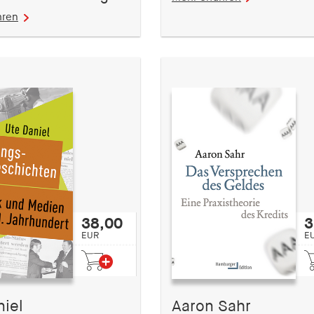
hren
38,00
3
EUR
E
niel
Aaron Sahr