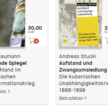
30,00
2
EUR
E
Naumann
Andreas Stucki
nde Spiegel
Aufstand und
hland im
Zwangsumsiedlung
ischen
Die kubanischen
ormationskrieg
Unabhängigkeitskr
1868-1898
hren
Mehr erfahren