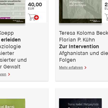
40,00
2
EUR
E
Koepp
Teresa Koloma Beck
 erleiden
Florian P. Kühn
oziologie
Zur Intervention
ierter
Afghanistan und di
sierter und
Folgen
er Gewalt
Mehr erfahren
hren