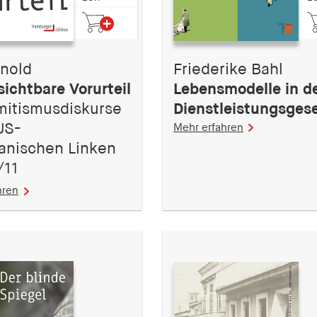
rnold
Friederike Bahl
ichtbare Vorurteil
Lebensmodelle in d
mitismusdiskurse
Dienstleistungsgese
US-
Mehr erfahren
anischen Linken
/11
hren