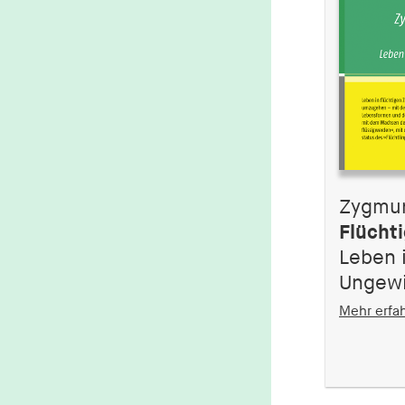
Zygmu
Flücht
Leben 
Ungewi
Mehr erfa