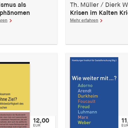
ismus als
Th. Müller / Dierk W
sphänomen
Krisen im Kalten Kr
hren
Mehr erfahren
12,00
11
EUR
EU