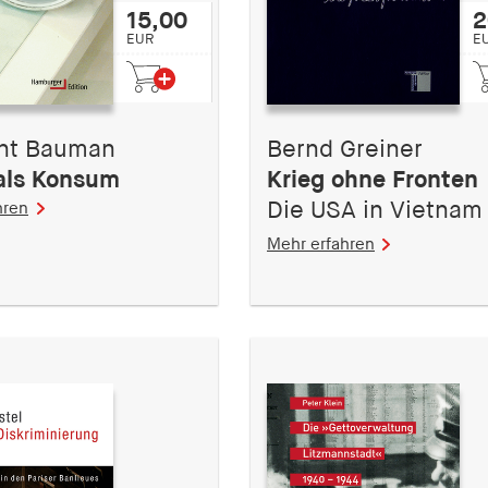
15,00
2
EUR
E
nt Bauman
Bernd Greiner
als Konsum
Krieg ohne Fronten
Die USA in Vietnam
hren
Mehr erfahren