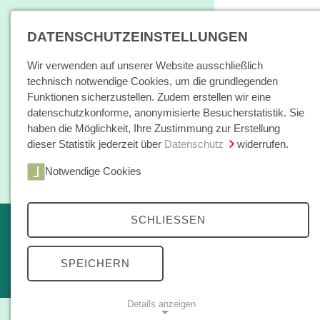
DATENSCHUTZEINSTELLUNGEN
Wir verwenden auf unserer Website ausschließlich
technisch notwendige Cookies, um die grundlegenden
Funktionen sicherzustellen. Zudem erstellen wir eine
datenschutzkonforme, anonymisierte Besucherstatistik. Sie
haben die Möglichkeit, Ihre Zustimmung zur Erstellung
dieser Statistik jederzeit über
Datenschutz
widerrufen.
Home
Notwendige Cookies
Bücher / E-Books
Bücher
SCHLIESSEN
Erscheint in Kürze
Themen
kleine reihe
SPEICHERN
Open Access
Details anzeigen
Zeitschrift