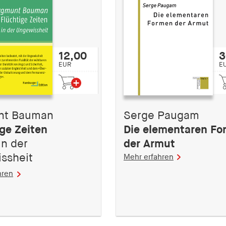
12,00
3
EUR
E
nt Bauman
Serge Paugam
ige Zeiten
Die elementaren Fo
in der
der Armut
ssheit
Mehr erfahren
hren