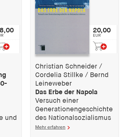
8,00
20,00
UR
EUR
Christian Schneider /
ng
Cordelia Stillke / Bernd
40-
Leineweber
Das Erbe der Napola
m
Versuch einer
Generationengeschichte
e und
des Nationalsozialismus
Mehr erfahren