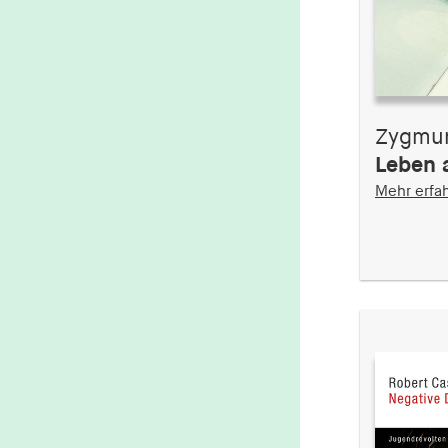
1 Jahr
fe_typo_user
Name:
fe_typo_user
Zygmu
Anbieter:
Leben 
hamburger-edition.de
Mehr erfa
Cookie Laufzeit:
Sitzung
fonts_loaded
Name:
fonts_loaded
Anbieter:
hamburger-edition.de
Cookie Laufzeit:
7 Tage