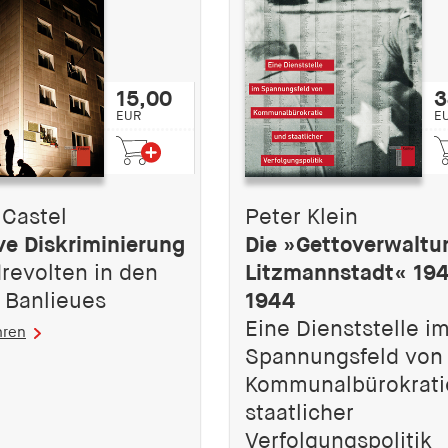
15,00
3
EUR
E
 Castel
Peter Klein
ve Diskriminierung
Die »Gettoverwaltu
revolten in den
Litzmannstadt« 19
r Banlieues
1944
Eine Dienststelle i
hren
Spannungsfeld von
Kommunalbürokrati
staatlicher
Verfolgungspolitik