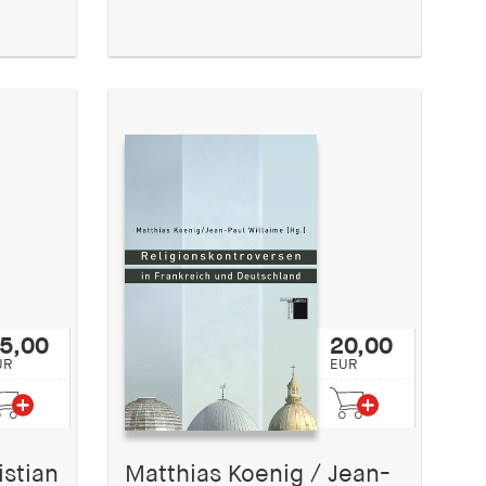
5,00
20,00
UR
EUR
istian
Matthias Koenig / Jean-