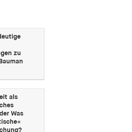
deutige
gen zu
Bauman
it als
sches
der Was
tische«
schung?