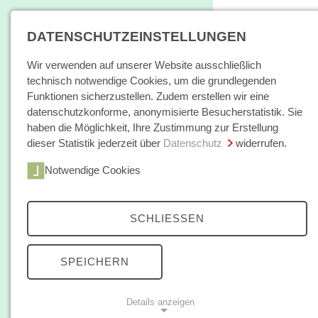
DATENSCHUTZEINSTELLUNGEN
Wir verwenden auf unserer Website ausschließlich
technisch notwendige Cookies, um die grundlegenden
Funktionen sicherzustellen. Zudem erstellen wir eine
datenschutzkonforme, anonymisierte Besucherstatistik. Sie
haben die Möglichkeit, Ihre Zustimmung zur Erstellung
dieser Statistik jederzeit über
Datenschutz
widerrufen.
Home
Notwendige Cookies
Bücher / E-Books
Hamburger E
Zeitschrift
SCHLIESSEN
Autorinnen /
SPEICHERN
Autoren
Details anzeigen
Über uns