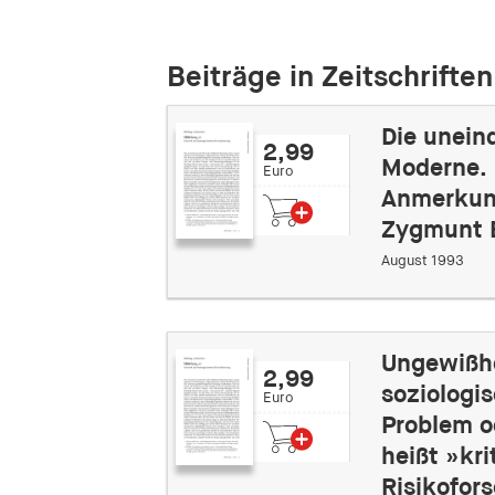
Beiträge in Zeitschriften
Die unein
2,99
Moderne.
Euro
Anmerkun
Zygmunt 
August 1993
Ungewißhe
2,99
soziologi
Euro
Problem o
heißt »kri
Risikofor