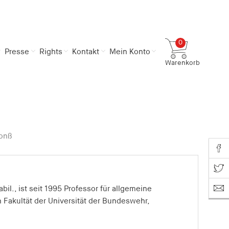
0
Presse
Rights
Kontakt
Mein Konto
Warenkorb
Gesamtsumme
0,00 €
inkl. MwSt.
Zum Warenkorb
Zur Kasse
onß
Share o
Share on T
bil., ist seit 1995 Professor für allgemeine
 Fakultät der Universität der Bundeswehr,