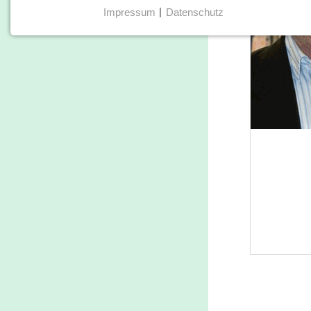
Impressum
|
Datenschutz
NOTWENDIGE COOKIES
Notwendige Cookies helfen dabei, eine Webseite
nutzbar zu machen, indem sie Grundfunktionen wie
Seitennavigation und Zugriff auf sichere Bereiche der
Webseite ermöglichen. Die Webseite kann ohne diese
Cookies nicht richtig funktionieren.
cookie_consent
Name:
cookie_consent
Anbieter:
hamburger-edition.de
Zweck:
Speichert den Zustimmungsstatus des
Benutzers für Cookies auf der
aktuellen Domäne.
Cookie Laufzeit: