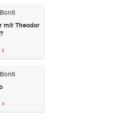
 Bonß
r mit Theodor
?
 Bonß
o