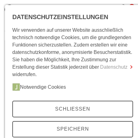
0
DATENSCHUTZEINSTELLUNGEN
Wir verwenden auf unserer Website ausschließlich
Wo bin ich?
technisch notwendige Cookies, um die grundlegenden
Funktionen sicherzustellen. Zudem erstellen wir eine
Perrin Selcer
Gesamtsumme
0,00 €
datenschutzkonforme, anonymisierte Besucherstatistik.
inkl. MwSt.
Sie haben die Möglichkeit, Ihre Zustimmung zur
Perrin Selcer, PhD, Historiker, Dozent an der
Erstellung dieser Statistik jederzeit über
Datenschutz
Zum Warenkorb
Zur Kasse
University of Texas, Austin.
widerrufen.
Arbeitsschwerpunkte: Geschichte der Sozial- und
Umweltwissenschaften; Geschichte internationaler
Notwendige Cookies
Organisationen und Entwicklungsprojekte;
internationale Beziehungen der USA.
SCHLIESSEN
Neuere Publikationen: The View from Everywhere:
Disciplining Diversity in Post-World War Two
SPEICHERN
International Social Science, in: Journal of the