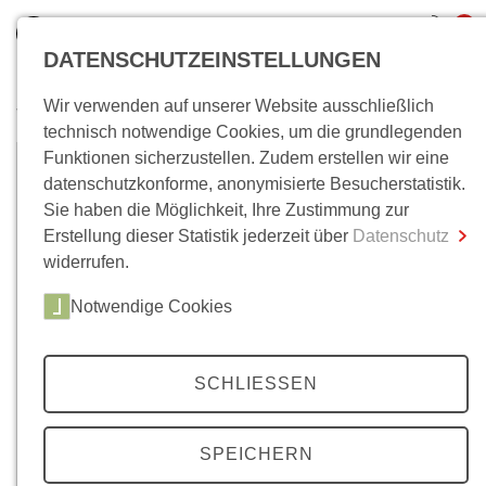
0
DATENSCHUTZEINSTELLUNGEN
Wir verwenden auf unserer Website ausschließlich
Wo bin ich?
technisch notwendige Cookies, um die grundlegenden
Funktionen sicherzustellen. Zudem erstellen wir eine
Gesamtsumme
0,00 €
datenschutzkonforme, anonymisierte Besucherstatistik.
inkl. MwSt.
Sie haben die Möglichkeit, Ihre Zustimmung zur
Erstellung dieser Statistik jederzeit über
Datenschutz
Zum Warenkorb
Zur Kasse
widerrufen.
© Jutta Mühlenberg
Notwendige Cookies
SCHLIESSEN
Jutta Mühlenberg
SPEICHERN
Jutta Mühlenberg, Dr. phil., Historikerin und