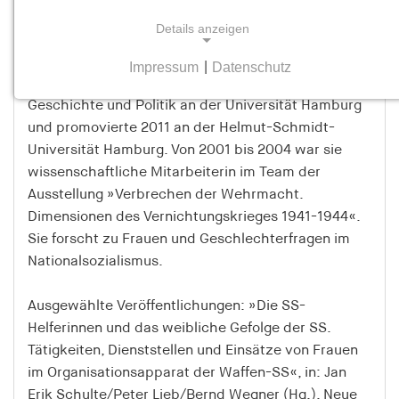
Literaturwissenschaftlerin. Seit 2010 selbstständige
Details anzeigen
Lektorin und Indexerin.
Impressum
|
Datenschutz
NOTWENDIGE COOKIES
Jutta Mühlenberg studierte Germanistik,
Geschichte und Politik an der Universität Hamburg
Notwendige Cookies helfen dabei, eine Webseite
nutzbar zu machen, indem sie Grundfunktionen
und promovierte 2011 an der Helmut-Schmidt-
wie Seitennavigation und Zugriff auf sichere
Universität Hamburg. Von 2001 bis 2004 war sie
Bereiche der Webseite ermöglichen. Die Webseite
wissenschaftliche Mitarbeiterin im Team der
kann ohne diese Cookies nicht richtig
Ausstellung »Verbrechen der Wehrmacht.
funktionieren.
Dimensionen des Vernichtungskrieges 1941-1944«.
Sie forscht zu Frauen und Geschlechterfragen im
cookie_consent
Nationalsozialismus.
Name:
Ausgewählte Veröffentlichungen: »Die SS-
cookie_consent
Helferinnen und das weibliche Gefolge der SS.
Anbieter:
Tätigkeiten, Dienststellen und Einsätze von Frauen
hamburger-edition.de
im Organisationsapparat der Waffen-SS«, in: Jan
Erik Schulte/Peter Lieb/Bernd Wegner (Hg.), Neue
Zweck: