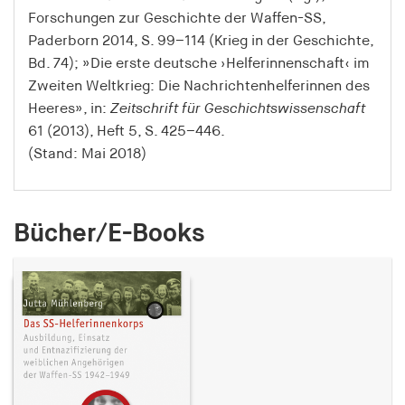
Speichert den Zustimmungsstatus des Benutzers
Forschungen zur Geschichte der Waffen-SS,
für Cookies auf der aktuellen Domäne.
Paderborn 2014, S. 99–114 (Krieg in der Geschichte,
Bd. 74); »Die erste deutsche ›Helferinnenschaft‹ im
Cookie Laufzeit:
Zweiten Weltkrieg: Die Nachrichtenhelferinnen des
1 Jahr
Heeres», in:
Zeitschrift für Geschichtswissenschaft
61 (2013), Heft 5, S. 425–446.
fe_typo_user
(Stand: Mai 2018)
Name:
fe_typo_user
Bücher/E-Books
Anbieter:
hamburger-edition.de
Cookie Laufzeit:
Sitzung
fonts_loaded
Name: